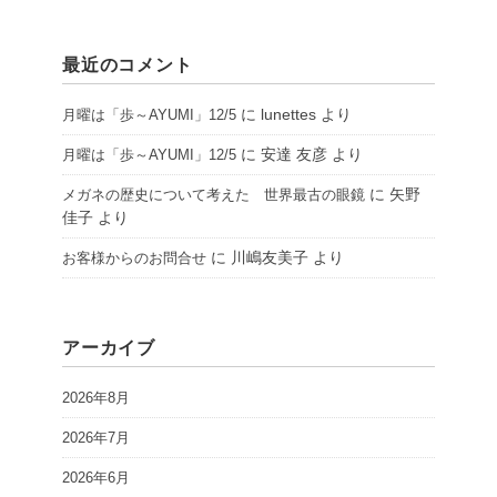
最近のコメント
に
lunettes
より
月曜は「歩～AYUMI」12/5
に
安達 友彦
より
月曜は「歩～AYUMI」12/5
に
矢野
メガネの歴史について考えた 世界最古の眼鏡
佳子
より
に
川嶋友美子
より
お客様からのお問合せ
アーカイブ
2026年8月
2026年7月
2026年6月