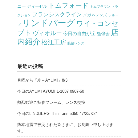
トムフォード
ニー
ディーゼル
トムブラウン
トラ
フランシスクライン
メガネレンズ
クション
ラルー
リンドバーグ
ワイ・コンセ
プ
店
プト
ヴィオルー
今日の自由が丘
勉強会
内紹介
松江工房
眼鏡レンズ
最近の投稿
月曜から「歩～AYUMI」8/3
今日のAYUMI AYUMI L-1037 0907-50
熱烈歓迎ご持参フレーム、レンズ交換
今日のLINDBERG Thin Tanm5350-47/23/K24
熊本地震で被災された皆さまに、お見舞い申し上げま
す。