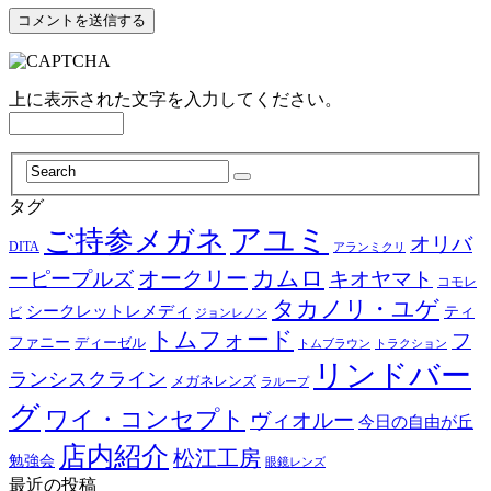
上に表示された文字を入力してください。
タグ
アユミ
ご持参メガネ
オリバ
DITA
アランミクリ
カムロ
オークリー
ーピープルズ
キオヤマト
コモレ
タカノリ・ユゲ
シークレットレメディ
ティ
ビ
ジョンレノン
トムフォード
フ
ファニー
ディーゼル
トラクション
トムブラウン
リンドバー
ランシスクライン
メガネレンズ
ラループ
グ
ワイ・コンセプト
ヴィオルー
今日の自由が丘
店内紹介
松江工房
勉強会
眼鏡レンズ
最近の投稿