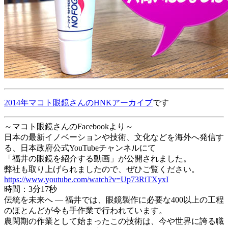
2014年マコト眼鏡さんのHNKアーカイブ
です
～マコト眼鏡さんのFacebookより～
日本の最新イノベーションや技術、文化などを海外へ発信す
る、日本政府公式YouTubeチャンネルにて
「福井の眼鏡を紹介する動画」が公開されました。
弊社も取り上げられましたので、ぜひご覧ください。
https://www.youtube.com/watch?v=Up73RiTXyxI
時間：3分17秒
伝統を未来へ ― 福井では、眼鏡製作に必要な400以上の工程
のほとんどが今も手作業で行われています。
農閑期の作業として始まったこの技術は、今や世界に誇る職