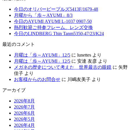
今日のオリバーピープルズ5413F/1679-48
月曜から「歩～AYUMI」8/3
今日のAYUMI AYUMI L-1037 0907-50
熱烈歓迎ご持参フレーム、レンズ交換
今日のLINDBERG Thin Tanm5350-47/23/K24
最近のコメント
月曜は「歩～AYUMI」12/5
に
lunettes
より
月曜は「歩～AYUMI」12/5
に
安達 友彦
より
メガネの歴史について考えた 世界最古の眼鏡
に
矢野
佳子
より
お客様からのお問合せ
に
川嶋友美子
より
アーカイブ
2026年8月
2026年7月
2026年6月
2026年5月
2026年4月