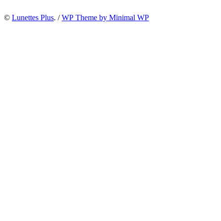
©
Lunettes Plus
. /
WP Theme by Minimal WP