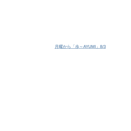
月曜から「歩～AYUMI」8/3