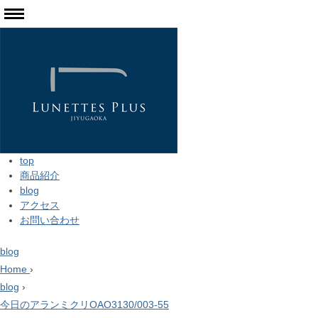
top
商品紹介
blog
アクセス
お問い合わせ
blog
Home
›
blog
›
今日のアランミクリOAO3130/003-55