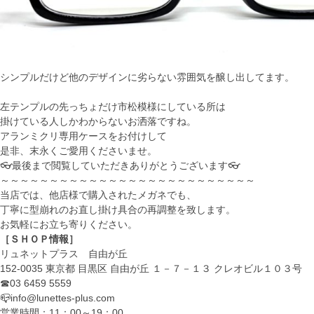
シンプルだけど他のデザインに劣らない雰囲気を醸し出してます。
左テンプルの先っちょだけ市松模様にしている所は
掛けている人しかわからないお洒落ですね。
アランミクリ専用ケースをお付けして
是非、末永くご愛用くださいませ。
👓最後まで閲覧していただきありがとうございます👓
～～～～～～～～～～～～～～～～～～～～～～～～～～
当店では、他店様で購入されたメガネでも、
丁寧に型崩れのお直し掛け具合の再調整を致します。
お気軽にお立ち寄りください。
［ＳＨＯＰ情報］
リュネットプラス 自由が丘
152-0035 東京都 目黒区 自由が丘 １－７－１３ クレオビル１０３号
☎03 6459 5559
📪info@lunettes-plus.com
営業時間：11：00～19：00