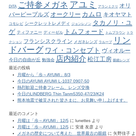
アユミ
ご持参メガネ
オリ
DITA
アランミクリ
カムロ
オークリー
バーピープルズ
キオヤマト
タカノリ・ユ
シークレットレメディ
コモレビ
ジョンレノン
ゲ
トムフォード
ティファニー
ディーゼル
トムブラウン
トラ
リン
フランシスクライン
メガネレンズ
クション
ラループ
ドバーグ
ワイ・コンセプト
ヴィオルー
店内紹介
松江工房
今日の自由が丘
勉強会
眼鏡レンズ
最近の投稿
月曜から「歩～AYUMI」8/3
今日のAYUMI AYUMI L-1037 0907-50
熱烈歓迎ご持参フレーム、レンズ交換
今日のLINDBERG Thin Tanm5350-47/23/K24
熊本地震で被災された皆さまに、お見舞い申し上げます。
最近のコメント
月曜は「歩～AYUMI」12/5
に
lunettes
より
月曜は「歩～AYUMI」12/5
に
安達 友彦
より
メガネの歴史について考えた 世界最古の眼鏡
に
矢野佳子
よ