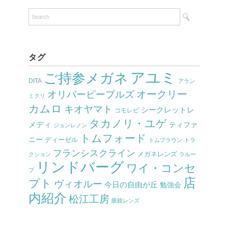
タグ
アユミ
ご持参メガネ
DITA
アラン
オークリー
オリバーピープルズ
ミクリ
カムロ
キオヤマト
シークレットレ
コモレビ
タカノリ・ユゲ
メディ
ティファ
ジョンレノン
トムフォード
ニー
ディーゼル
トムブラウン
トラ
フランシスクライン
メガネレンズ
クション
ラルー
リンドバーグ
ワイ・コンセ
プ
店
プト
ヴィオルー
今日の自由が丘
勉強会
内紹介
松江工房
眼鏡レンズ