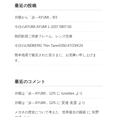
最近の投稿
月曜から「歩～AYUMI」8/3
今日のAYUMI AYUMI L-1037 0907-50
熱烈歓迎ご持参フレーム、レンズ交換
今日のLINDBERG Thin Tanm5350-47/23/K24
熊本地震で被災された皆さまに、お見舞い申し上げま
す。
最近のコメント
に
lunettes
より
月曜は「歩～AYUMI」12/5
に
安達 友彦
より
月曜は「歩～AYUMI」12/5
に
矢野
メガネの歴史について考えた 世界最古の眼鏡