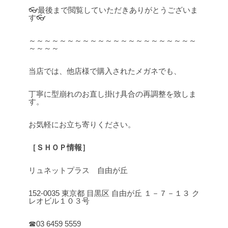
👓最後まで閲覧していただきありがとうございま
す👓
～～～～～～～～～～～～～～～～～～～～～～
～～～～
当店では、他店様で購入されたメガネでも、
丁寧に型崩れのお直し掛け具合の再調整を致しま
す。
お気軽にお立ち寄りください。
［ＳＨＯＰ情報］
リュネットプラス 自由が丘
152-0035 東京都 目黒区 自由が丘 １－７－１３ ク
レオビル１０３号
☎03 6459 5559