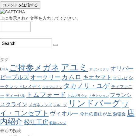
上に表示された文字を入力してください。
タグ
アユミ
ご持参メガネ
オリバー
DITA
アランミクリ
カムロ
オークリー
ピープルズ
キオヤマト
シ
コモレビ
タカノリ・ユゲ
ークレットレメディ
ティファニ
ジョンレノン
トムフォード
フランシ
ー
ディーゼル
トムブラウン
トラクション
リンドバーグ
ワ
スクライン
メガネレンズ
ラループ
店
イ・コンセプト
ヴィオルー
今日の自由が丘
勉強会
内紹介
松江工房
眼鏡レンズ
最近の投稿