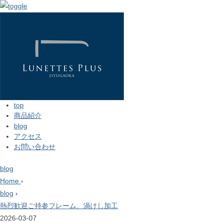
top
商品紹介
blog
アクセス
お問い合わせ
blog
Home
›
blog
›
熱烈歓迎ご持参フレーム、渦けし加工
2026-03-07