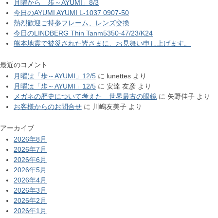
月曜から「歩～AYUMI」8/3
今日のAYUMI AYUMI L-1037 0907-50
熱烈歓迎ご持参フレーム、レンズ交換
今日のLINDBERG Thin Tanm5350-47/23/K24
熊本地震で被災された皆さまに、お見舞い申し上げます。
最近のコメント
月曜は「歩～AYUMI」12/5
に
lunettes
より
月曜は「歩～AYUMI」12/5
に
安達 友彦
より
メガネの歴史について考えた 世界最古の眼鏡
に
矢野佳子
より
お客様からのお問合せ
に
川嶋友美子
より
アーカイブ
2026年8月
2026年7月
2026年6月
2026年5月
2026年4月
2026年3月
2026年2月
2026年1月