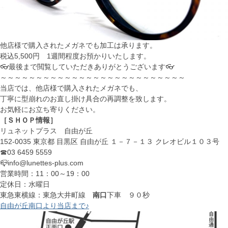
他店様で購入されたメガネでも加工は承ります。
税込5,500円 1週間程度お預かりいたします。
👓最後まで閲覧していただきありがとうございます👓
～～～～～～～～～～～～～～～～～～～～～～～～～～
当店では、他店様で購入されたメガネでも、
丁寧に型崩れのお直し掛け具合の再調整を致します。
お気軽にお立ち寄りください。
［ＳＨＯＰ情報］
リュネットプラス 自由が丘
152-0035 東京都 目黒区 自由が丘 １－７－１３ クレオビル１０３号
☎03 6459 5559
📪info@lunettes-plus.com
営業時間：11：00～19：00
定休日：水曜日
東急東横線：東急大井町線
南口
下車 ９０秒
自由が丘南口より当店まで♪