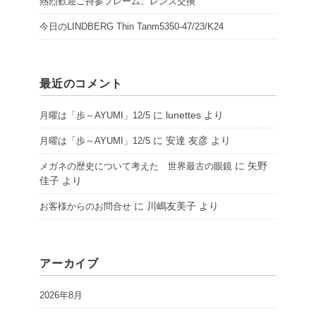
熱烈歓迎ご持参フレーム、レンズ交換
今日のLINDBERG Thin Tanm5350-47/23/K24
最近のコメント
に
lunettes
より
月曜は「歩～AYUMI」12/5
に
安達 友彦
より
月曜は「歩～AYUMI」12/5
に
矢野
メガネの歴史について考えた 世界最古の眼鏡
佳子
より
に
川嶋友美子
より
お客様からのお問合せ
アーカイブ
2026年8月