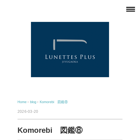
Home
›
blog
›
Komorebi 図鑑⑧
2026-03-20
Komorebi 図鑑⑧