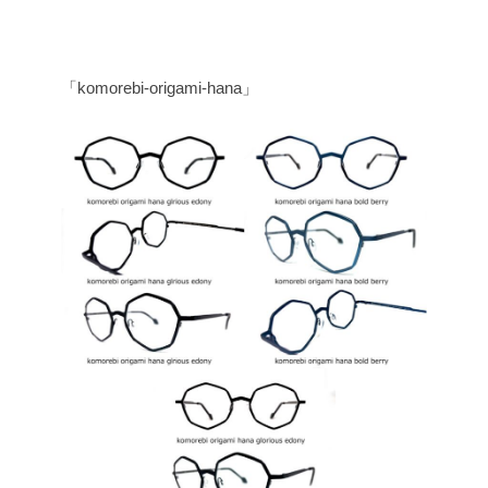
「komorebi-origami-hana」