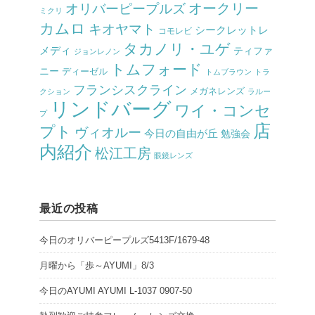
オークリー
オリバーピープルズ
ミクリ
カムロ
キオヤマト
シークレットレ
コモレビ
タカノリ・ユゲ
メディ
ティファ
ジョンレノン
トムフォード
ニー
ディーゼル
トムブラウン
トラ
フランシスクライン
メガネレンズ
クション
ラルー
リンドバーグ
ワイ・コンセ
プ
店
プト
ヴィオルー
今日の自由が丘
勉強会
内紹介
松江工房
眼鏡レンズ
最近の投稿
今日のオリバーピープルズ5413F/1679-48
月曜から「歩～AYUMI」8/3
今日のAYUMI AYUMI L-1037 0907-50