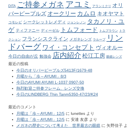
アユミ
ご持参メガネ
オリ
DITA
アランミクリ
カムロ
オークリー
バーピープルズ
キオヤマト
タカノリ・ユ
シークレットレメディ
コモレビ
ジョンレノン
ゲ
トムフォード
ティファニー
ディーゼル
トムブラウン
トラ
リン
フランシスクライン
メガネレンズ
クション
ラループ
ドバーグ
ワイ・コンセプト
ヴィオルー
店内紹介
松江工房
今日の自由が丘
勉強会
眼鏡レンズ
最近の投稿
今日のオリバーピープルズ5413F/1679-48
月曜から「歩～AYUMI」8/3
今日のAYUMI AYUMI L-1037 0907-50
熱烈歓迎ご持参フレーム、レンズ交換
今日のLINDBERG Thin Tanm5350-47/23/K24
最近のコメント
月曜は「歩～AYUMI」12/5
に
lunettes
より
月曜は「歩～AYUMI」12/5
に
安達 友彦
より
メガネの歴史について考えた 世界最古の眼鏡
に
矢野佳子
よ