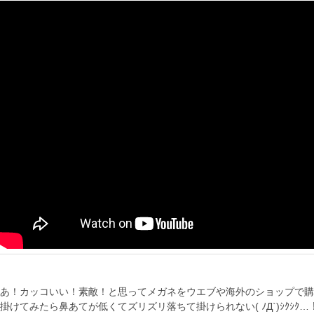
あ！カッコいい！素敵！と思ってメガネをウエブや海外のショップで購
掛けてみたら鼻あてが低くてズリズリ落ちて掛けられない( ﾉД`)ｼｸｼｸ…