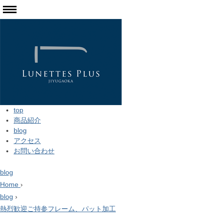
top
商品紹介
blog
アクセス
お問い合わせ
blog
Home
›
blog
›
熱烈歓迎ご持参フレーム、パット加工