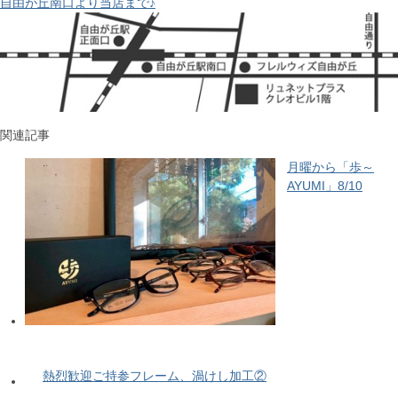
自由が丘南口より当店まで♪
関連記事
月曜から「歩～
AYUMI」8/10
熱烈歓迎ご持参フレーム、渦けし加工②