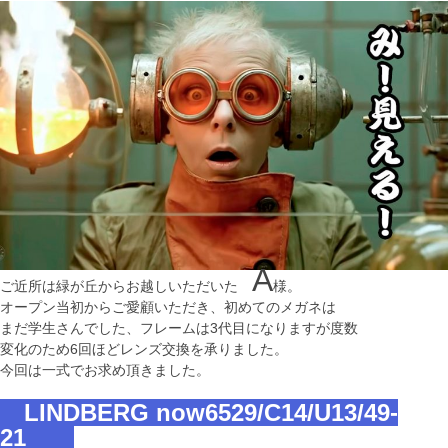
A
ご近所は緑が丘からお越しいただいた
様。
オープン当初からご愛顧いただき、初めてのメガネは
まだ学生さんでした、フレームは3代目になりますが度数
変化のため6回ほどレンズ交換を承りました。
今回は一式でお求め頂きました。
LINDBERG now6529/C14/U13/49-
21