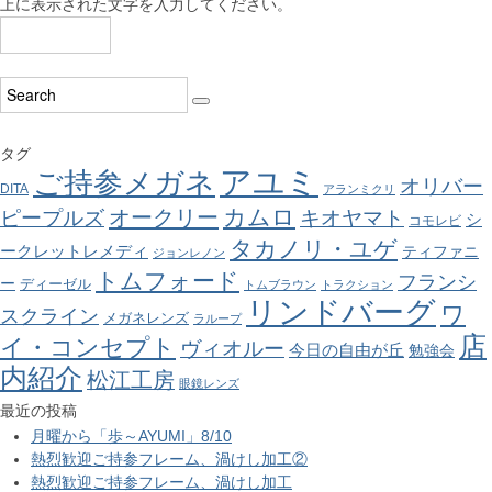
上に表示された文字を入力してください。
タグ
アユミ
ご持参メガネ
オリバー
DITA
アランミクリ
カムロ
オークリー
ピープルズ
キオヤマト
シ
コモレビ
タカノリ・ユゲ
ークレットレメディ
ティファニ
ジョンレノン
トムフォード
フランシ
ー
ディーゼル
トムブラウン
トラクション
リンドバーグ
ワ
スクライン
メガネレンズ
ラループ
店
イ・コンセプト
ヴィオルー
今日の自由が丘
勉強会
内紹介
松江工房
眼鏡レンズ
最近の投稿
月曜から「歩～AYUMI」8/10
熱烈歓迎ご持参フレーム、渦けし加工②
熱烈歓迎ご持参フレーム、渦けし加工