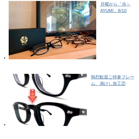
月曜から「歩～
AYUMI」8/10
熱烈歓迎ご持参フレー
ム、渦けし加工②