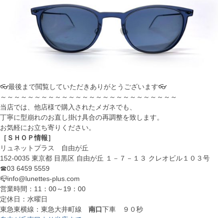
👓最後まで閲覧していただきありがとうございます👓
～～～～～～～～～～～～～～～～～～～～～～～～～～
当店では、他店様で購入されたメガネでも、
丁寧に型崩れのお直し掛け具合の再調整を致します。
お気軽にお立ち寄りください。
［ＳＨＯＰ情報］
リュネットプラス 自由が丘
152-0035 東京都 目黒区 自由が丘 １－７－１３ クレオビル１０３号
☎03 6459 5559
📪info@lunettes-plus.com
営業時間：11：00～19：00
定休日：水曜日
東急東横線：東急大井町線
南口
下車 ９０秒