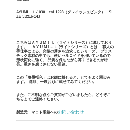
AYUMI Ｌ-1030 col.1228（グレイッシュピンク） SI
ZE 53□16-143
こちらはＡＹＵＭＩ-Ｌ（ライトシリーズ）に属しており
ます。
－A Y U M I – Ｌ (ライトシリーズ）とは－
職人の
手仕事による、究極の薄さを追求したシリーズ。
プラス
チック素材の中でも、硬いセルロイドを用いているので
形状変化に強く、
品質を保ちながら薄くできるのが特
長。重さを感じさせない眼鏡。
この「薄墨桜色」はお顔に載せると、とてもよく馴染み
ます。
是非、一度お顔に載せてみてください。
また、ご不明な点やご質問がございましたら、どうぞこ
ちらまでご連絡ください。
お問い合わせ
製造元 マコト眼鏡への