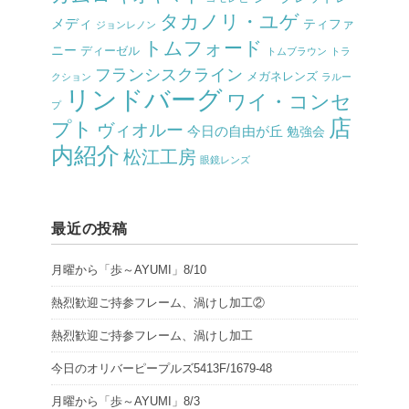
タカノリ・ユゲ
メディ
ティファ
ジョンレノン
トムフォード
ニー
ディーゼル
トムブラウン
トラ
フランシスクライン
メガネレンズ
クション
ラルー
リンドバーグ
ワイ・コンセ
プ
店
プト
ヴィオルー
今日の自由が丘
勉強会
内紹介
松江工房
眼鏡レンズ
最近の投稿
月曜から「歩～AYUMI」8/10
熱烈歓迎ご持参フレーム、渦けし加工②
熱烈歓迎ご持参フレーム、渦けし加工
今日のオリバーピープルズ5413F/1679-48
月曜から「歩～AYUMI」8/3