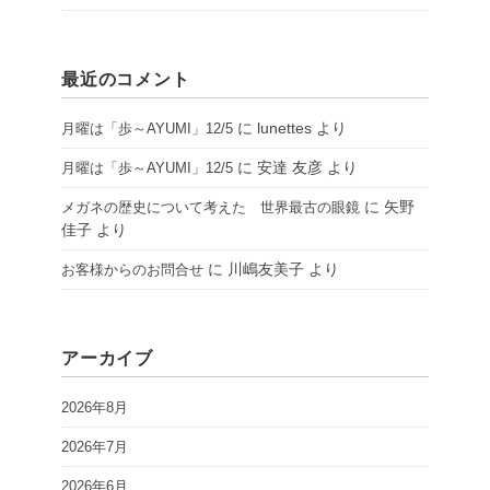
最近のコメント
に
lunettes
より
月曜は「歩～AYUMI」12/5
に
安達 友彦
より
月曜は「歩～AYUMI」12/5
に
矢野
メガネの歴史について考えた 世界最古の眼鏡
佳子
より
に
川嶋友美子
より
お客様からのお問合せ
アーカイブ
2026年8月
2026年7月
2026年6月