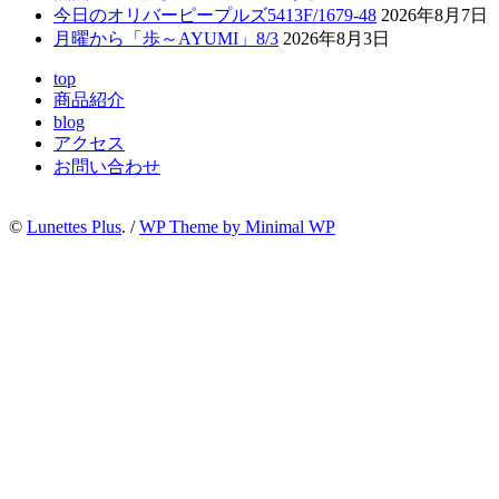
今日のオリバーピープルズ5413F/1679-48
2026年8月7日
月曜から「歩～AYUMI」8/3
2026年8月3日
top
商品紹介
blog
アクセス
お問い合わせ
©
Lunettes Plus
. /
WP Theme by Minimal WP