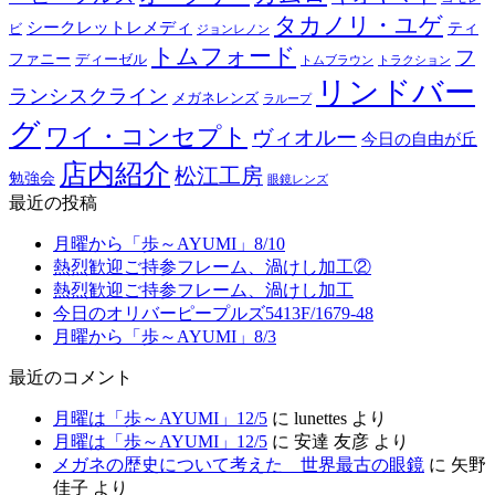
タカノリ・ユゲ
シークレットレメディ
ティ
ビ
ジョンレノン
トムフォード
フ
ファニー
ディーゼル
トラクション
トムブラウン
リンドバー
ランシスクライン
メガネレンズ
ラループ
グ
ワイ・コンセプト
ヴィオルー
今日の自由が丘
店内紹介
松江工房
勉強会
眼鏡レンズ
最近の投稿
月曜から「歩～AYUMI」8/10
熱烈歓迎ご持参フレーム、渦けし加工②
熱烈歓迎ご持参フレーム、渦けし加工
今日のオリバーピープルズ5413F/1679-48
月曜から「歩～AYUMI」8/3
最近のコメント
月曜は「歩～AYUMI」12/5
に
lunettes
より
月曜は「歩～AYUMI」12/5
に
安達 友彦
より
メガネの歴史について考えた 世界最古の眼鏡
に
矢野
佳子
より