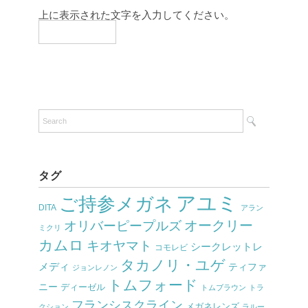
上に表示された文字を入力してください。
タグ
アユミ
ご持参メガネ
DITA
アラン
オークリー
オリバーピープルズ
ミクリ
カムロ
キオヤマト
シークレットレ
コモレビ
タカノリ・ユゲ
メディ
ティファ
ジョンレノン
トムフォード
ニー
ディーゼル
トムブラウン
トラ
フランシスクライン
メガネレンズ
クション
ラルー