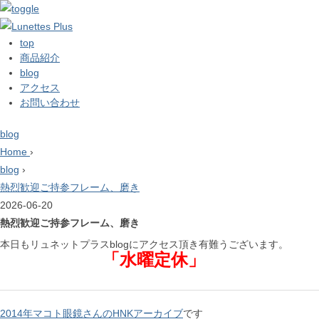
top
商品紹介
blog
アクセス
お問い合わせ
blog
Home
›
blog
›
熱烈歓迎ご持参フレーム、磨き
2026-06-20
熱烈歓迎ご持参フレーム、磨き
本日もリュネットプラスblogにアクセス頂き有難うございます。
「水曜定休」
2014年マコト眼鏡さんのHNKアーカイブ
です