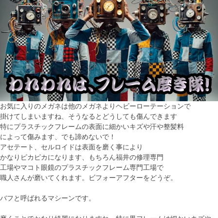
お気に入りのメガネは他のメガネよりヘビーローテーションで
掛けてしまいますね、そうなるとどうしても傷んできます
特にプラスチックフレームの表面に細かいキズや汗や整髪料
によって傷みます、でも諦めないで！
アセテート、セルロイドは表面を磨く事により
かなりピカピカになります、もちろん福井の修理専門
工場やマコト眼鏡のプラスチックフレーム専門工場で
職人さんが磨いてくれます。ビフォーアフターをどうぞ。
バフと呼ばれるマシーンです。