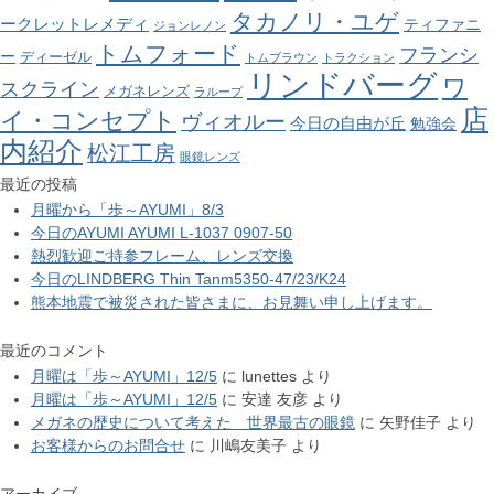
タカノリ・ユゲ
ークレットレメディ
ティファニ
ジョンレノン
トムフォード
フランシ
ー
ディーゼル
トムブラウン
トラクション
リンドバーグ
ワ
スクライン
メガネレンズ
ラループ
店
イ・コンセプト
ヴィオルー
今日の自由が丘
勉強会
内紹介
松江工房
眼鏡レンズ
最近の投稿
月曜から「歩～AYUMI」8/3
今日のAYUMI AYUMI L-1037 0907-50
熱烈歓迎ご持参フレーム、レンズ交換
今日のLINDBERG Thin Tanm5350-47/23/K24
熊本地震で被災された皆さまに、お見舞い申し上げます。
最近のコメント
月曜は「歩～AYUMI」12/5
に
lunettes
より
月曜は「歩～AYUMI」12/5
に
安達 友彦
より
メガネの歴史について考えた 世界最古の眼鏡
に
矢野佳子
より
お客様からのお問合せ
に
川嶋友美子
より
アーカイブ