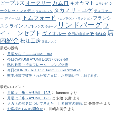
カムロ
オークリー
ピープルズ
キオヤマト
シ
コモレビ
タカノリ・ユゲ
ークレットレメディ
ティファニ
ジョンレノン
トムフォード
フランシ
ー
ディーゼル
トムブラウン
トラクション
リンドバーグ
ワ
スクライン
メガネレンズ
ラループ
店
イ・コンセプト
ヴィオルー
今日の自由が丘
勉強会
内紹介
松江工房
眼鏡レンズ
最近の投稿
月曜から「歩～AYUMI」8/3
今日のAYUMI AYUMI L-1037 0907-50
熱烈歓迎ご持参フレーム、レンズ交換
今日のLINDBERG Thin Tanm5350-47/23/K24
熊本地震で被災された皆さまに、お見舞い申し上げます。
最近のコメント
月曜は「歩～AYUMI」12/5
に
lunettes
より
月曜は「歩～AYUMI」12/5
に
安達 友彦
より
メガネの歴史について考えた 世界最古の眼鏡
に
矢野佳子
より
お客様からのお問合せ
に
川嶋友美子
より