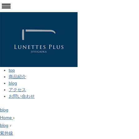
top
商品紹介
blog
アクセス
お問い合わせ
blog
Home
›
blog
›
紫外線