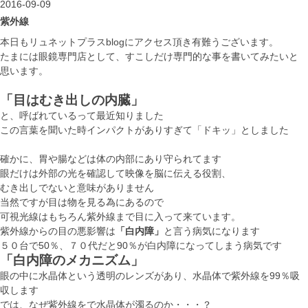
2016-09-09
紫外線
本日もリュネットプラスblogにアクセス頂き有難うございます。
たまには眼鏡専門店として、すこしだけ専門的な事を書いてみたいと
思います。
「目はむき出しの内臓」
と、呼ばれているって最近知りました
この言葉を聞いた時インパクトがありすぎて「ドキッ」としました
確かに、胃や腸などは体の内部にあり守られてます
眼だけは外部の光を確認して映像を脳に伝える役割、
むき出しでないと意味がありません
当然ですが目は物を見る為にあるので
可視光線はもちろん紫外線まで目に入って来ています。
紫外線からの目の悪影響は
「白内障」
と言う病気になります
５０台で50％、７０代だと90％が白内障になってしまう病気です
「白内障のメカニズム」
眼の中に水晶体という透明のレンズがあり、水晶体で紫外線を99％吸
収します
では、なぜ紫外線をで水晶体が濁るのか・・・？