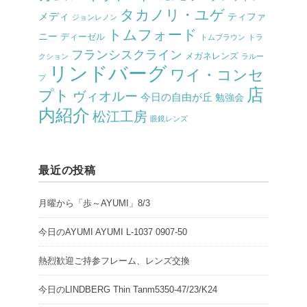
タカノリ・ユゲ
メディ
ティファ
ジョンレノン
トムフォード
ニー
ディーゼル
トムブラウン
トラ
フランシスクライン
メガネレンズ
クション
ラルー
リンドバーグ
ワイ・コンセ
プ
店
プト
ヴィオルー
今日の自由が丘
勉強会
内紹介
松江工房
眼鏡レンズ
最近の投稿
月曜から「歩～AYUMI」8/3
今日のAYUMI AYUMI L-1037 0907-50
熱烈歓迎ご持参フレーム、レンズ交換
今日のLINDBERG Thin Tanm5350-47/23/K24