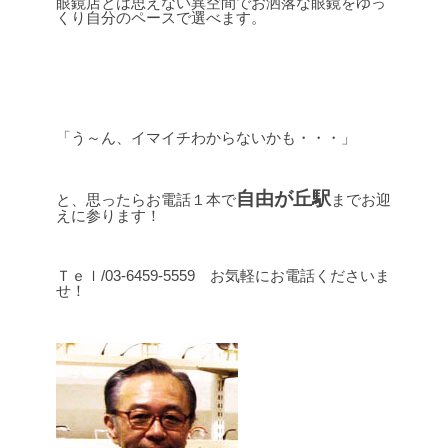
眼鏡店とは思えない異空間でお洒落な眼鏡をゆっ
くり自分のペースで選べます。
「う～ん、イマイチわからないかも・・・」
自由が丘駅
と、思ったらお電話１本で
までお迎
えに参ります！
Ｔｅｌ/03-6459-5559 お気軽にお電話くださいま
せ！