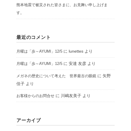
熊本地震で被災された皆さまに、お見舞い申し上げま
す。
最近のコメント
に
lunettes
より
月曜は「歩～AYUMI」12/5
に
安達 友彦
より
月曜は「歩～AYUMI」12/5
に
矢野
メガネの歴史について考えた 世界最古の眼鏡
佳子
より
に
川嶋友美子
より
お客様からのお問合せ
アーカイブ