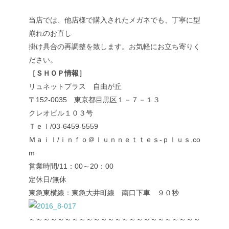
当店では、他店様で購入されたメガネでも、丁寧に型
崩れのお直し
掛け具合の再調整を致します。お気軽にお立ち寄りく
ださい。
［ＳＨＯＰ情報］
リュネットプラス 自由が丘
〒152-0035 東京都目黒区１－７－１３
クレオビル１０３号
Ｔｅｌ/03-6459-5559
Ｍａｉｌ/ｉｎｆｏ＠ｌｕｎｎｅｔｔｅｓ-ｐｌｕｓ.co
m
営業時間/11：00～20：00
定休日/無休
東急東横線：東急大井町線 南口下車 ９０秒
～～～～～～～～～～～～～～～～～～～～～～～～