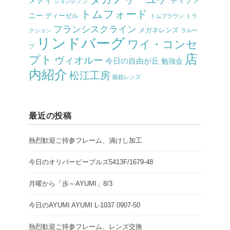
メディ
ティファ
ジョンレノン
トムフォード
ニー
ディーゼル
トムブラウン
トラ
フランシスクライン
メガネレンズ
クション
ラルー
リンドバーグ
ワイ・コンセ
プ
店
プト
ヴィオルー
今日の自由が丘
勉強会
内紹介
松江工房
眼鏡レンズ
最近の投稿
熱烈歓迎ご持参フレーム、渦けし加工
今日のオリバーピープルズ5413F/1679-48
月曜から「歩～AYUMI」8/3
今日のAYUMI AYUMI L-1037 0907-50
熱烈歓迎ご持参フレーム、レンズ交換