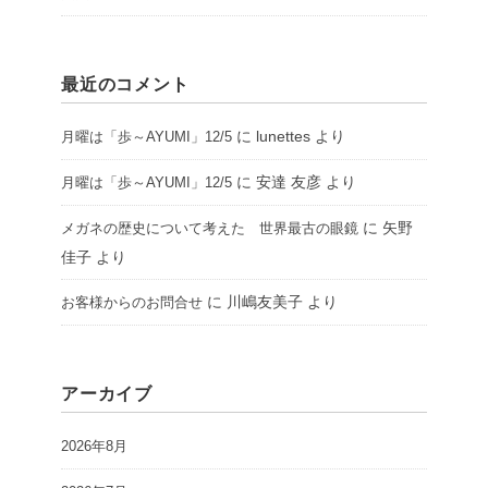
最近のコメント
に
lunettes
より
月曜は「歩～AYUMI」12/5
に
安達 友彦
より
月曜は「歩～AYUMI」12/5
に
矢野
メガネの歴史について考えた 世界最古の眼鏡
佳子
より
に
川嶋友美子
より
お客様からのお問合せ
アーカイブ
2026年8月