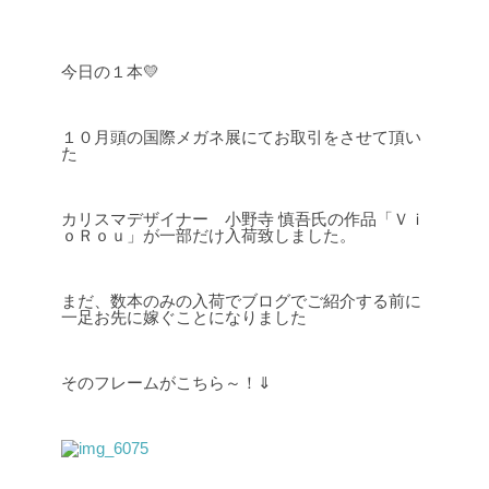
今日の１本💛
１０月頭の国際メガネ展にてお取引をさせて頂い
た
カリスマデザイナー 小野寺 慎吾氏の作品「Ｖｉ
ｏＲｏｕ」が一部だけ入荷致しました。
まだ、数本のみの入荷でブログでご紹介する前に
一足お先に嫁ぐことになりました
そのフレームがこちら～！⇓