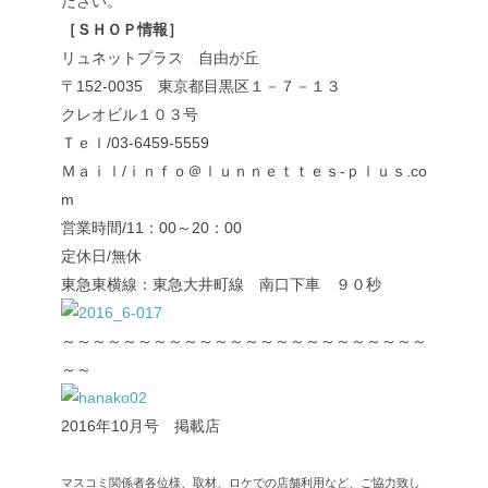
ださい。
［ＳＨＯＰ情報］
リュネットプラス 自由が丘
〒152-0035 東京都目黒区１－７－１３
クレオビル１０３号
Ｔｅｌ/03-6459-5559
Ｍａｉｌ/ｉｎｆｏ＠ｌｕｎｎｅｔｔｅｓ-ｐｌｕｓ.co
m
営業時間/11：00～20：00
定休日/無休
東急東横線：東急大井町線 南口下車 ９０秒
～～～～～～～～～～～～～～～～～～～～～～～～
～～
2016年10月号 掲載店
マスコミ関係者各位様、取材、ロケでの店舗利用など、ご協力致し