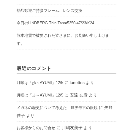
熱烈歓迎ご持参フレーム、レンズ交換
今日のLINDBERG Thin Tanm5350-47/23/K24
熊本地震で被災された皆さまに、お見舞い申し上げま
す。
最近のコメント
に
lunettes
より
月曜は「歩～AYUMI」12/5
に
安達 友彦
より
月曜は「歩～AYUMI」12/5
に
矢野
メガネの歴史について考えた 世界最古の眼鏡
佳子
より
に
川嶋友美子
より
お客様からのお問合せ