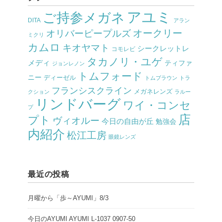
アユミ
ご持参メガネ
DITA
アラン
オークリー
オリバーピープルズ
ミクリ
カムロ
キオヤマト
シークレットレ
コモレビ
タカノリ・ユゲ
メディ
ティファ
ジョンレノン
トムフォード
ニー
ディーゼル
トムブラウン
トラ
フランシスクライン
メガネレンズ
クション
ラルー
リンドバーグ
ワイ・コンセ
プ
店
プト
ヴィオルー
今日の自由が丘
勉強会
内紹介
松江工房
眼鏡レンズ
最近の投稿
月曜から「歩～AYUMI」8/3
今日のAYUMI AYUMI L-1037 0907-50