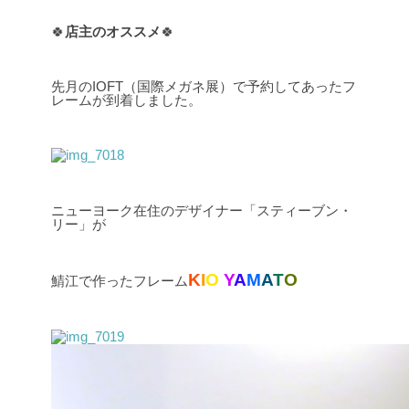
🍀
店主のオススメ
🍀
先月のIOFT（国際メガネ展）で予約してあったフ
レームが到着しました。
ニューヨーク在住のデザイナー「スティーブン・
リー」が
K
I
O
Y
A
M
A
T
O
鯖江で作ったフレーム