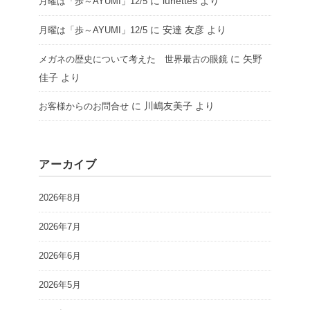
に
lunettes
より
月曜は「歩～AYUMI」12/5
に
安達 友彦
より
月曜は「歩～AYUMI」12/5
に
矢野
メガネの歴史について考えた 世界最古の眼鏡
佳子
より
に
川嶋友美子
より
お客様からのお問合せ
アーカイブ
2026年8月
2026年7月
2026年6月
2026年5月