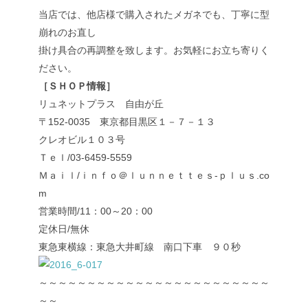
当店では、他店様で購入されたメガネでも、丁寧に型
崩れのお直し
掛け具合の再調整を致します。お気軽にお立ち寄りく
ださい。
［ＳＨＯＰ情報］
リュネットプラス 自由が丘
〒152-0035 東京都目黒区１－７－１３
クレオビル１０３号
Ｔｅｌ/03-6459-5559
Ｍａｉｌ/ｉｎｆｏ＠ｌｕｎｎｅｔｔｅｓ-ｐｌｕｓ.co
m
営業時間/11：00～20：00
定休日/無休
東急東横線：東急大井町線 南口下車 ９０秒
～～～～～～～～～～～～～～～～～～～～～～～～
～～