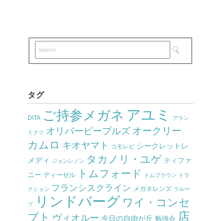
タグ
アユミ
ご持参メガネ
DITA
アラン
オークリー
オリバーピープルズ
ミクリ
カムロ
キオヤマト
シークレットレ
コモレビ
タカノリ・ユゲ
メディ
ティファ
ジョンレノン
トムフォード
ニー
ディーゼル
トムブラウン
トラ
フランシスクライン
メガネレンズ
クション
ラルー
リンドバーグ
ワイ・コンセ
プ
店
プト
ヴィオルー
今日の自由が丘
勉強会