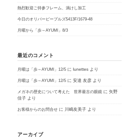
熱烈歓迎ご持参フレーム、渦けし加工
今日のオリバーピープルズ5413F/1679-48
月曜から「歩～AYUMI」8/3
最近のコメント
に
lunettes
より
月曜は「歩～AYUMI」12/5
に
安達 友彦
より
月曜は「歩～AYUMI」12/5
に
矢野
メガネの歴史について考えた 世界最古の眼鏡
佳子
より
に
川嶋友美子
より
お客様からのお問合せ
アーカイブ