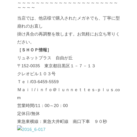
～～～～～～～～～～～～～～～～～～～～～～
～～～～
当店では、他店様で購入されたメガネでも、丁寧に型
崩れのお直し
掛け具合の再調整を致します。お気軽にお立ち寄りく
ださい。
［ＳＨＯＰ情報］
リュネットプラス 自由が丘
〒152-0035 東京都目黒区１－７－１３
クレオビル１０３号
Ｔｅｌ/03-6459-5559
Ｍａｉｌ/ｉｎｆｏ＠ｌｕｎｎｅｔｔｅｓ-ｐｌｕｓ.co
m
営業時間/11：00～20：00
定休日/無休
東急東横線：東急大井町線 南口下車 ９０秒