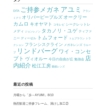
アユミ
ご持参メガネ
DITA
アラン
オークリー
オリバーピープルズ
ミクリ
カムロ
キオヤマト
シークレットレ
コモレビ
タカノリ・ユゲ
メディ
ティファ
ジョンレノン
トムフォード
ニー
ディーゼル
トムブラウン
トラ
フランシスクライン
メガネレンズ
クション
ラルー
リンドバーグ
ワイ・コンセ
プ
店
プト
ヴィオルー
今日の自由が丘
勉強会
内紹介
松江工房
眼鏡レンズ
最近の投稿
月曜から「歩～AYUMI」8/10
熱烈歓迎ご持参フレーム、渦けし加工②