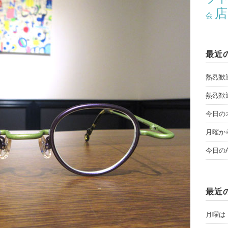
店
会
最近
熱烈歓
熱烈歓
今日のオ
月曜から
今日のAY
最近
月曜は「