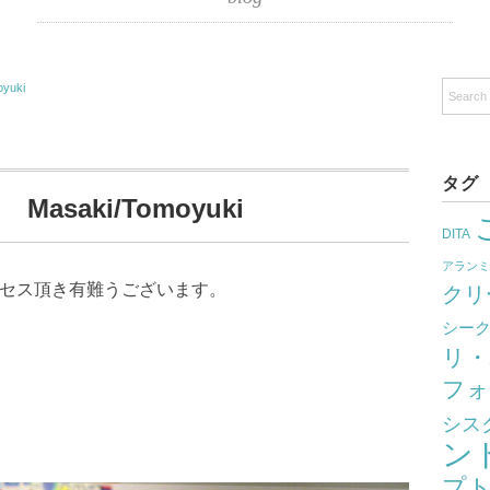
yuki
タグ
asaki/Tomoyuki
DITA
アラン
クセス頂き有難うございます。
クリ
シー
リ・
フォ
シス
ン
プ