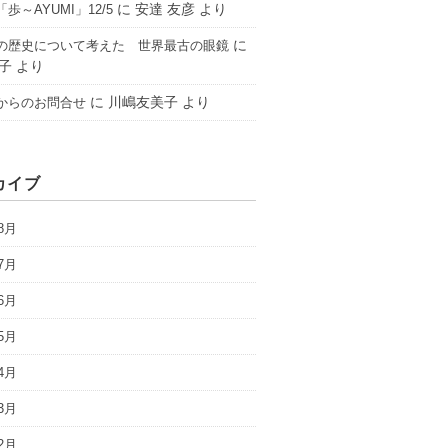
に
安達 友彦
より
歩～AYUMI」12/5
に
の歴史について考えた 世界最古の眼鏡
子
より
に
川嶋友美子
より
からのお問合せ
カイブ
8月
7月
6月
5月
4月
3月
2月