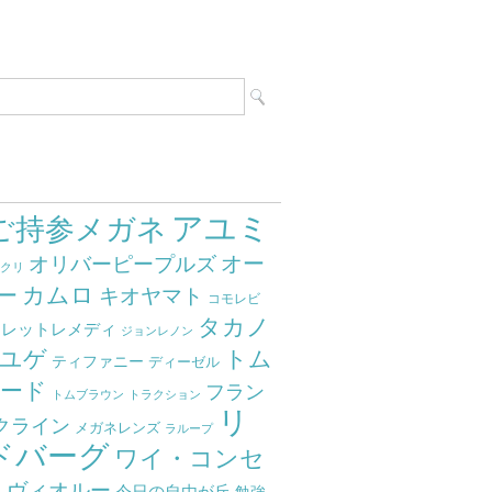
アユミ
ご持参メガネ
オー
オリバーピープルズ
ミクリ
カムロ
ー
キオヤマト
コモレビ
タカノ
クレットレメディ
ジョンレノン
ユゲ
トム
ティファニー
ディーゼル
ード
フラン
トムブラウン
トラクション
リ
クライン
メガネレンズ
ラループ
ドバーグ
ワイ・コンセ
ト
ヴィオルー
今日の自由が丘