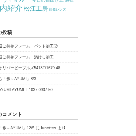
勉強
内紹介
松江工房
眼鏡レンズ
の投稿
迎ご持参フレーム、パット加工②
迎ご持参フレーム、渦けし加工
リバーピープルズ5413F/1679-48
「歩～AYUMI」8/3
UMI AYUMI L-1037 0907-50
のコメント
に
lunettes
より
歩～AYUMI」12/5