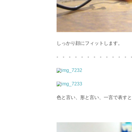
しっかり顔にフィットします。
- - - - - - - - - - - - 
色と言い、形と言い、一言で表すと