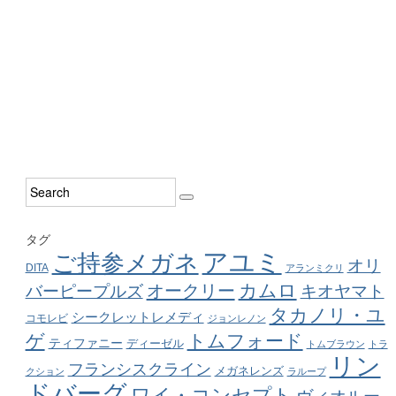
タグ
アユミ
ご持参メガネ
オリ
DITA
アランミクリ
カムロ
オークリー
バーピープルズ
キオヤマト
タカノリ・ユ
シークレットレメディ
コモレビ
ジョンレノン
ゲ
トムフォード
ティファニー
ディーゼル
トムブラウン
トラ
リン
フランシスクライン
メガネレンズ
クション
ラループ
ドバーグ
ワイ・コンセプト