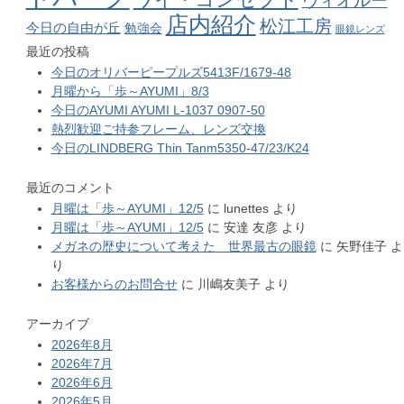
ヴィオルー
店内紹介
松江工房
今日の自由が丘
勉強会
眼鏡レンズ
最近の投稿
今日のオリバーピープルズ5413F/1679-48
月曜から「歩～AYUMI」8/3
今日のAYUMI AYUMI L-1037 0907-50
熱烈歓迎ご持参フレーム、レンズ交換
今日のLINDBERG Thin Tanm5350-47/23/K24
最近のコメント
月曜は「歩～AYUMI」12/5
に
lunettes
より
月曜は「歩～AYUMI」12/5
に
安達 友彦
より
メガネの歴史について考えた 世界最古の眼鏡
に
矢野佳子
よ
り
お客様からのお問合せ
に
川嶋友美子
より
アーカイブ
2026年8月
2026年7月
2026年6月
2026年5月