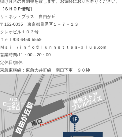
掛け具合の再調整を致します。お気軽にお立ち寄りください。
［ＳＨＯＰ情報］
リュネットプラス 自由が丘
〒152-0035 東京都目黒区１－７－１３
クレオビル１０３号
Ｔｅｌ/03-6459-5559
Ｍａｉｌ/ｉｎｆｏ＠ｌｕｎｎｅｔｔｅｓ-ｐｌｕｓ.com
営業時間/11：00～20：00
定休日/無休
東急東横線：東急大井町線 南口下車 ９０秒