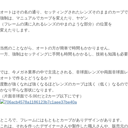
オートはその名の通り、セッティングされたレンズそのままのカーブで
強制は、マニュアルでカーブを変えたり、ヤゲン
（フレームの溝に入れるレンズのやまのような部分）の位置を
変えたりします。
当然のことながら、オートの方が簡単で時間もかかりません。
一方、強制はセッテイングに手間も時間もかかるし、技術も知識も必要
では、今メガネ業界の中で主流とされる、非球面レンズや両面非球面レ
オートで作るとどうなるか？
度数が強くなれば強くなるほどレンズのカーブは浅く（低く）なるので
かなり平らな形状になります。
（片面非球面で-5.00だと2カーブ以下にです）
ところで、フレームにはもともとカーブがありデザインがあります。
これは、それを作ったデザイナーさんや製作した職人さんや、販売元の