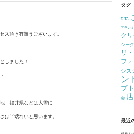
タグ
DITA
アラン
クセス頂き有難うございます。
クリ
シー
リ・
フォ
としました！
シス
・
ン
プ
店
会
地 福井県などは大雪に
さは半端ないと思います。
最近