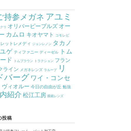
アユミ
ご持参メガネ
オー
オリバーピープルズ
ミクリ
カムロ
ー
キオヤマト
コモレビ
タカノ
クレットレメディ
ジョンレノン
ユゲ
トム
ティファニー
ディーゼル
ード
フラン
トムブラウン
トラクション
リ
クライン
メガネレンズ
ラループ
ドバーグ
ワイ・コンセ
ト
ヴィオルー
今日の自由が丘
勉強
内紹介
松江工房
眼鏡レンズ
の投稿