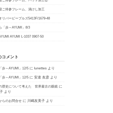
迎ご持参フレーム、パット加工②
迎ご持参フレーム、渦けし加工
リバーピープルズ5413F/1679-48
「歩～AYUMI」8/3
UMI AYUMI L-1037 0907-50
のコメント
に
lunettes
より
歩～AYUMI」12/5
に
安達 友彦
より
歩～AYUMI」12/5
に
の歴史について考えた 世界最古の眼鏡
子
より
に
川嶋友美子
より
からのお問合せ