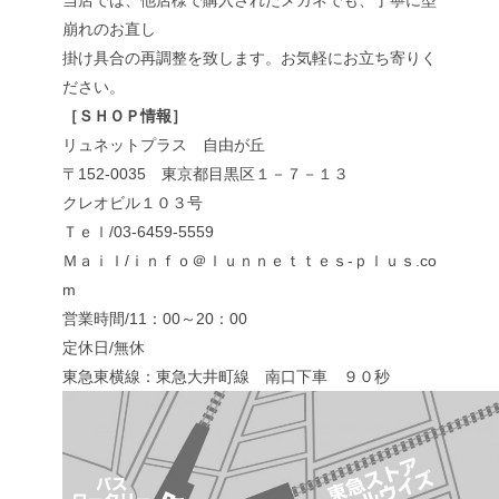
当店では、他店様で購入されたメガネでも、丁寧に型
崩れのお直し
掛け具合の再調整を致します。お気軽にお立ち寄りく
ださい。
［ＳＨＯＰ情報］
リュネットプラス 自由が丘
〒152-0035 東京都目黒区１－７－１３
クレオビル１０３号
Ｔｅｌ/03-6459-5559
Ｍａｉｌ/ｉｎｆｏ＠ｌｕｎｎｅｔｔｅｓ-ｐｌｕｓ.co
m
営業時間/11：00～20：00
定休日/無休
東急東横線：東急大井町線 南口下車 ９０秒