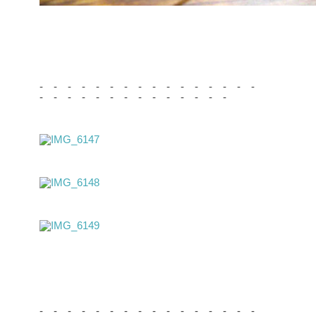
- - - - - - - - - - - - - - - -
- - - - - - - - - - - - - -
- - - - - - - - - - - - - - - -