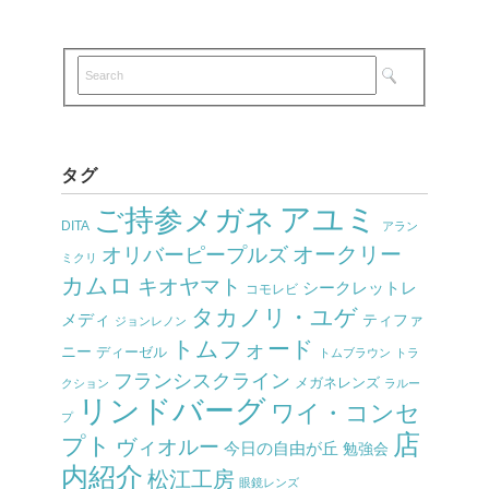
タグ
アユミ
ご持参メガネ
DITA
アラン
オークリー
オリバーピープルズ
ミクリ
カムロ
キオヤマト
シークレットレ
コモレビ
タカノリ・ユゲ
メディ
ティファ
ジョンレノン
トムフォード
ニー
ディーゼル
トムブラウン
トラ
フランシスクライン
メガネレンズ
クション
ラルー
リンドバーグ
ワイ・コンセ
プ
店
プト
ヴィオルー
今日の自由が丘
勉強会
内紹介
松江工房
眼鏡レンズ