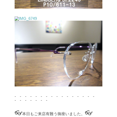
- - - - - - - - - - - - - - - -
- - - - - - -
👓
👓
本日もご来店有難う御座いました。