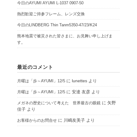
今日のAYUMI AYUMI L-1037 0907-50
熱烈歓迎ご持参フレーム、レンズ交換
今日のLINDBERG Thin Tanm5350-47/23/K24
熊本地震で被災された皆さまに、お見舞い申し上げま
す。
最近のコメント
に
lunettes
より
月曜は「歩～AYUMI」12/5
に
安達 友彦
より
月曜は「歩～AYUMI」12/5
に
矢野
メガネの歴史について考えた 世界最古の眼鏡
佳子
より
に
川嶋友美子
より
お客様からのお問合せ