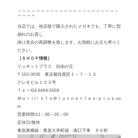
～～～～～～～～～～～～～～～～～～～～～～
～～～～
当店では、他店様で購入されたメガネでも、丁寧に型
崩れのお直し
掛け具合の再調整を致します。お気軽にお立ち寄りく
ださい。
［ＳＨＯＰ情報］
リュネットプラス 自由が丘
〒152-0035 東京都目黒区１－７－１３
クレオビル１０３号
Ｔｅｌ/03-6459-5559
Ｍａｉｌ/ｉｎｆｏ＠ｌｕｎｎｅｔｔｅｓ-ｐｌｕｓ.co
m
営業時間/11：00～20：00
定休日/無休
東急東横線：東急大井町線 南口下車 ９０秒