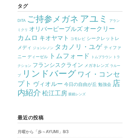
タグ
アユミ
ご持参メガネ
DITA
アラン
オークリー
オリバーピープルズ
ミクリ
カムロ
キオヤマト
シークレットレ
コモレビ
タカノリ・ユゲ
メディ
ティファ
ジョンレノン
トムフォード
ニー
ディーゼル
トムブラウン
トラ
フランシスクライン
メガネレンズ
クション
ラルー
リンドバーグ
ワイ・コンセ
プ
店
プト
ヴィオルー
今日の自由が丘
勉強会
内紹介
松江工房
眼鏡レンズ
最近の投稿
月曜から「歩～AYUMI」8/3