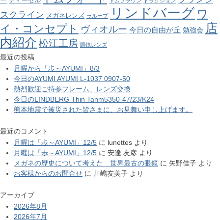
ー
ディーゼル
トムブラウン
トラクション
リンドバーグ
ワ
スクライン
メガネレンズ
ラループ
店
イ・コンセプト
ヴィオルー
今日の自由が丘
勉強会
内紹介
松江工房
眼鏡レンズ
最近の投稿
月曜から「歩～AYUMI」8/3
今日のAYUMI AYUMI L-1037 0907-50
熱烈歓迎ご持参フレーム、レンズ交換
今日のLINDBERG Thin Tanm5350-47/23/K24
熊本地震で被災された皆さまに、お見舞い申し上げます。
最近のコメント
月曜は「歩～AYUMI」12/5
に
lunettes
より
月曜は「歩～AYUMI」12/5
に
安達 友彦
より
メガネの歴史について考えた 世界最古の眼鏡
に
矢野佳子
より
お客様からのお問合せ
に
川嶋友美子
より
アーカイブ
2026年8月
2026年7月