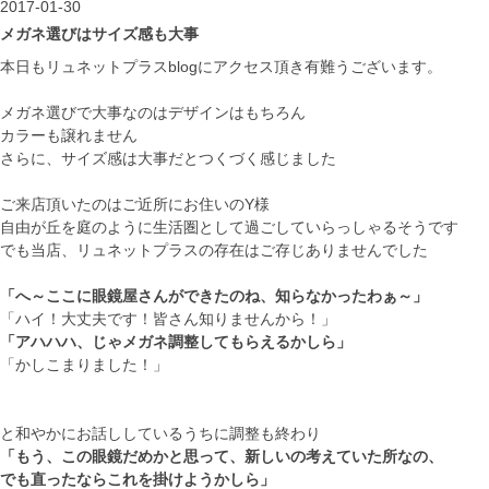
2017-01-30
メガネ選びはサイズ感も大事
本日もリュネットプラスblogにアクセス頂き有難うございます。
メガネ選びで大事なのはデザインはもちろん
カラーも譲れません
さらに、サイズ感は大事だとつくづく感じました
ご来店頂いたのはご近所にお住いのY様
自由が丘を庭のように生活圏として過ごしていらっしゃるそうです
でも当店、リュネットプラスの存在はご存じありませんでした
「へ～ここに眼鏡屋さんができたのね、知らなかったわぁ～」
「ハイ！大丈夫です！皆さん知りませんから！」
「アハハハ、じゃメガネ調整してもらえるかしら」
「かしこまりました！」
と和やかにお話ししているうちに調整も終わり
「もう、この眼鏡だめかと思って、新しいの考えていた所なの、
でも直ったならこれを掛けようかしら」