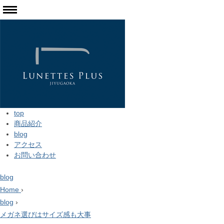
top
商品紹介
blog
アクセス
お問い合わせ
blog
Home
›
blog
›
メガネ選びはサイズ感も大事