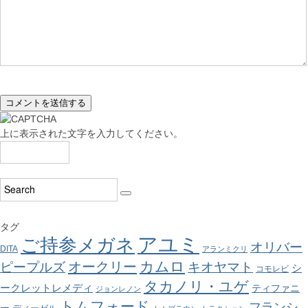
上に表示された文字を入力してください。
タグ
アユミ
ご持参メガネ
オリバー
DITA
アランミクリ
カムロ
オークリー
ピープルズ
キオヤマト
シ
コモレビ
タカノリ・ユゲ
ークレットレメディ
ティファニ
ジョンレノン
トムフォード
フランシ