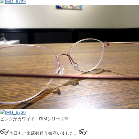
ピンクがカワイイ！RIMシリーズ💛
- - - - - - - - - - - - - - - - - - - - - - - -
👓
👓
本日もご来店有難う御座いました。