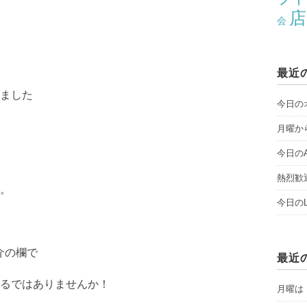
店
会
最近
ました
今日のオ
月曜から
今日のAY
熱烈歓
。
今日のLI
介の欄で
最近
るではありませんか！
月曜は「