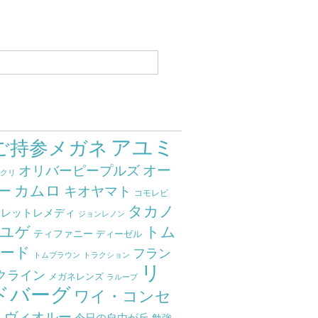
アユミ
ご持参メガネ
オー
オリバーピープルズ
ミクリ
カムロ
ー
キオヤマト
コモレビ
タカノ
クレットレメディ
ジョンレノン
ユゲ
トム
ティファニー
ディーゼル
ード
フラン
トムブラウン
トラクション
リ
クライン
メガネレンズ
ラループ
ドバーグ
ワイ・コンセ
ト
ヴィオルー
今日の自由が丘