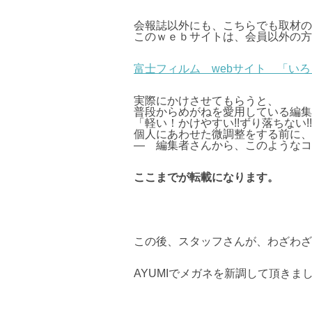
会報誌以外にも、こちらでも取材の
このｗｅｂサイトは、会員以外の方
富士フィルム webサイト 「い
実際にかけさせてもらうと、
普段からめがねを愛用している編集
「軽い！かけやすい!!ずり落ちない!
個人にあわせた微調整をする前に、
― 編集者さんから、このようなコ
ここまでが転載になります。
この後、スタッフさんが、わざわざ
AYUMIでメガネを新調して頂きま