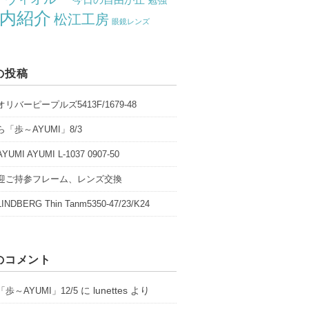
勉強
内紹介
松江工房
眼鏡レンズ
の投稿
リバーピープルズ5413F/1679-48
「歩～AYUMI」8/3
UMI AYUMI L-1037 0907-50
迎ご持参フレーム、レンズ交換
NDBERG Thin Tanm5350-47/23/K24
のコメント
に
lunettes
より
歩～AYUMI」12/5