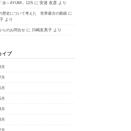
に
安達 友彦
より
歩～AYUMI」12/5
に
の歴史について考えた 世界最古の眼鏡
子
より
に
川嶋友美子
より
からのお問合せ
カイブ
8月
7月
6月
5月
4月
3月
2月