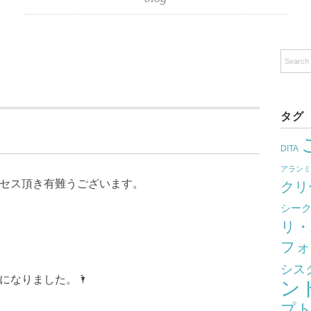
タグ
DITA
アラン
クセス頂き有難うございます。
クリ
シー
リ・
フォ
シス
になりました。🌂
ン
プ