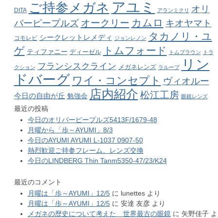
アユミ
ご持参メガネ
オリ
DITA
アランミクリ
カムロ
オークリー
バーピープルズ
キオヤマト
タカノリ・ユ
シークレットレメディ
コモレビ
ジョンレノン
ゲ
トムフォード
ティファニー
ディーゼル
トムブラウン
トラ
リン
フランシスクライン
メガネレンズ
クション
ラループ
ドバーグ
ワイ・コンセプト
ヴィオルー
店内紹介
松江工房
今日の自由が丘
勉強会
眼鏡レンズ
最近の投稿
今日のオリバーピープルズ5413F/1679-48
月曜から「歩～AYUMI」8/3
今日のAYUMI AYUMI L-1037 0907-50
熱烈歓迎ご持参フレーム、レンズ交換
今日のLINDBERG Thin Tanm5350-47/23/K24
最近のコメント
月曜は「歩～AYUMI」12/5
に
lunettes
より
月曜は「歩～AYUMI」12/5
に
安達 友彦
より
メガネの歴史について考えた 世界最古の眼鏡
に
矢野佳子
よ