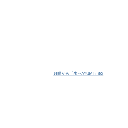
月曜から「歩～AYUMI」8/3