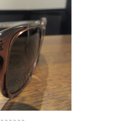
～～～～～～