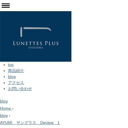
top
商品紹介
blog
アクセス
お問い合わせ
blog
Home
›
blog
›
AYUMI サングラス Deview 1