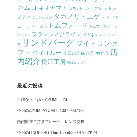
カムロ
キオヤマト
シークレットレ
コモレビ
タカノリ・ユゲ
メディ
ティファ
ジョンレノン
トムフォード
ニー
ディーゼル
トムブラウン
トラ
フランシスクライン
メガネレンズ
クション
ラルー
リンドバーグ
ワイ・コンセ
プ
店
プト
ヴィオルー
今日の自由が丘
勉強会
内紹介
松江工房
眼鏡レンズ
最近の投稿
月曜から「歩～AYUMI」8/3
今日のAYUMI AYUMI L-1037 0907-50
熱烈歓迎ご持参フレーム、レンズ交換
今日のLINDBERG Thin Tanm5350-47/23/K24