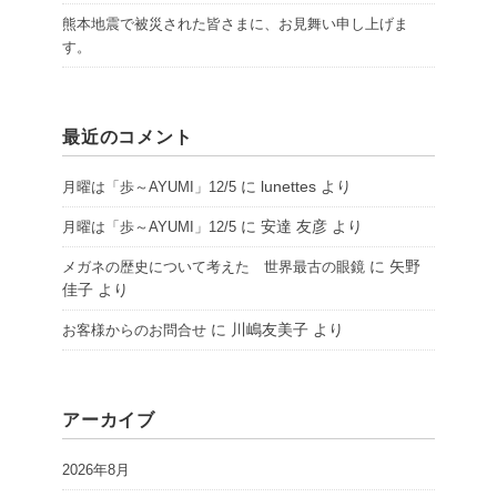
熊本地震で被災された皆さまに、お見舞い申し上げま
す。
最近のコメント
に
lunettes
より
月曜は「歩～AYUMI」12/5
に
安達 友彦
より
月曜は「歩～AYUMI」12/5
に
矢野
メガネの歴史について考えた 世界最古の眼鏡
佳子
より
に
川嶋友美子
より
お客様からのお問合せ
アーカイブ
2026年8月