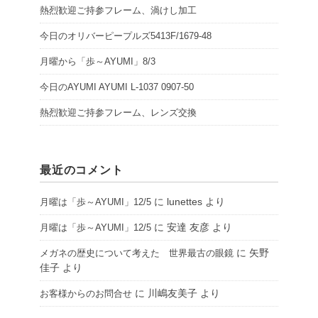
熱烈歓迎ご持参フレーム、渦けし加工
今日のオリバーピープルズ5413F/1679-48
月曜から「歩～AYUMI」8/3
今日のAYUMI AYUMI L-1037 0907-50
熱烈歓迎ご持参フレーム、レンズ交換
最近のコメント
に
lunettes
より
月曜は「歩～AYUMI」12/5
に
安達 友彦
より
月曜は「歩～AYUMI」12/5
に
矢野
メガネの歴史について考えた 世界最古の眼鏡
佳子
より
に
川嶋友美子
より
お客様からのお問合せ