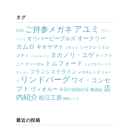
タグ
アユミ
ご持参メガネ
DITA
アラン
オークリー
オリバーピープルズ
ミクリ
カムロ
キオヤマト
シークレットレ
コモレビ
タカノリ・ユゲ
メディ
ティファ
ジョンレノン
トムフォード
ニー
ディーゼル
トムブラウン
トラ
フランシスクライン
メガネレンズ
クション
ラルー
リンドバーグ
ワイ・コンセ
プ
店
プト
ヴィオルー
今日の自由が丘
勉強会
内紹介
松江工房
眼鏡レンズ
最近の投稿