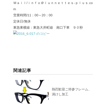
Ｍａｉｌ/ｉｎｆｏ＠ｌｕｎｎｅｔｔｅｓ-ｐｌｕｓ.co
m
営業時間/11：00～20：00
定休日/無休
東急東横線：東急大井町線 南口下車 ９０秒
関連記事
熱烈歓迎ご持参フレーム、
渦けし加工