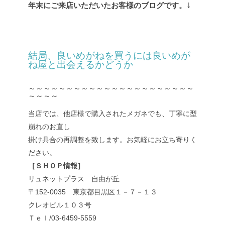
↓
年末にご来店いただいたお客様のブログです。
結局、良いめがねを買うには良いめが
ね屋と出会えるかどうか
～～～～～～～～～～～～～～～～～～～～～～
～～～～
当店では、他店様で購入されたメガネでも、丁寧に型
崩れのお直し
掛け具合の再調整を致します。お気軽にお立ち寄りく
ださい。
［ＳＨＯＰ情報］
リュネットプラス 自由が丘
〒152-0035 東京都目黒区１－７－１３
クレオビル１０３号
Ｔｅｌ/03-6459-5559