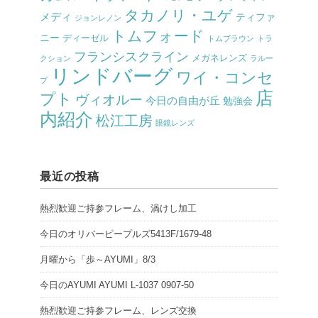
タカノリ・ユゲ
メディ
ティファ
ジョンレノン
トムフォード
ニー
ディーゼル
トムブラウン
トラ
フランシスクライン
メガネレンズ
クション
ラルー
リンドバーグ
ワイ・コンセ
プ
店
プト
ヴィオルー
今日の自由が丘
勉強会
内紹介
松江工房
眼鏡レンズ
最近の投稿
熱烈歓迎ご持参フレーム、渦けし加工
今日のオリバーピープルズ5413F/1679-48
月曜から「歩～AYUMI」8/3
今日のAYUMI AYUMI L-1037 0907-50
熱烈歓迎ご持参フレーム、レンズ交換