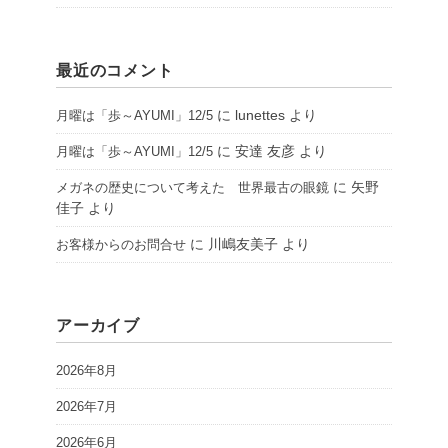
最近のコメント
に
lunettes
より
月曜は「歩～AYUMI」12/5
に
安達 友彦
より
月曜は「歩～AYUMI」12/5
に
矢野
メガネの歴史について考えた 世界最古の眼鏡
佳子
より
に
川嶋友美子
より
お客様からのお問合せ
アーカイブ
2026年8月
2026年7月
2026年6月