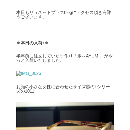
本日もリュネットプラスblogにアクセス頂き有難
うございます。
🍀
本日の入荷♪
🍀
半年前に注文していた手作り「歩～AYUMI」がや
っと入荷いたしました。
お顔の小さな女性に合わせたサイズ感のLシリー
ズの1011