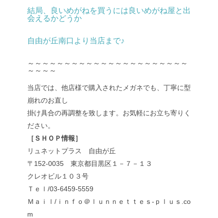
結局、良いめがねを買うには良いめがね屋と出
会えるかどうか
自由が丘南口より当店まで♪
～～～～～～～～～～～～～～～～～～～～～～
～～～～
当店では、他店様で購入されたメガネでも、丁寧に型
崩れのお直し
掛け具合の再調整を致します。お気軽にお立ち寄りく
ださい。
［ＳＨＯＰ情報］
リュネットプラス 自由が丘
〒152-0035 東京都目黒区１－７－１３
クレオビル１０３号
Ｔｅｌ/03-6459-5559
Ｍａｉｌ/ｉｎｆｏ＠ｌｕｎｎｅｔｔｅｓ-ｐｌｕｓ.co
m