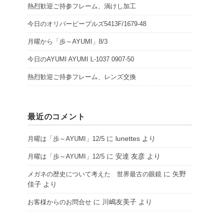
熱烈歓迎ご持参フレーム、渦けし加工
今日のオリバーピープルズ5413F/1679-48
月曜から「歩～AYUMI」8/3
今日のAYUMI AYUMI L-1037 0907-50
熱烈歓迎ご持参フレーム、レンズ交換
最近のコメント
に
lunettes
より
月曜は「歩～AYUMI」12/5
に
安達 友彦
より
月曜は「歩～AYUMI」12/5
に
矢野
メガネの歴史について考えた 世界最古の眼鏡
佳子
より
に
川嶋友美子
より
お客様からのお問合せ