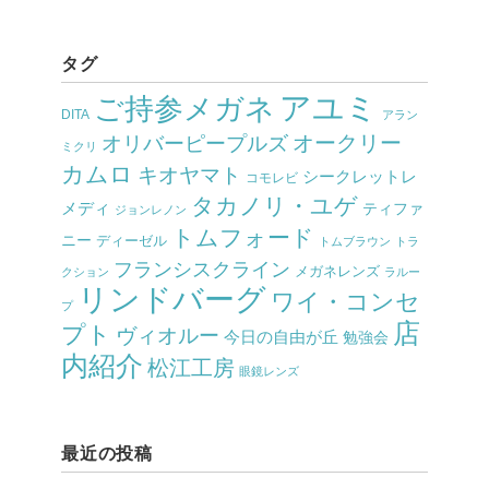
タグ
アユミ
ご持参メガネ
DITA
アラン
オークリー
オリバーピープルズ
ミクリ
カムロ
キオヤマト
シークレットレ
コモレビ
タカノリ・ユゲ
メディ
ティファ
ジョンレノン
トムフォード
ニー
ディーゼル
トムブラウン
トラ
フランシスクライン
メガネレンズ
クション
ラルー
リンドバーグ
ワイ・コンセ
プ
店
プト
ヴィオルー
今日の自由が丘
勉強会
内紹介
松江工房
眼鏡レンズ
最近の投稿