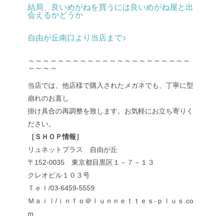
結局、良いめがねを買うには良いめがね屋と出
会えるかどうか
自由が丘南口より当店まで♪
～～～～～～～～～～～～～～～～～～～～～～
～～～～
当店では、他店様で購入されたメガネでも、丁寧に型
崩れのお直し
掛け具合の再調整を致します。お気軽にお立ち寄りく
ださい。
［ＳＨＯＰ情報］
リュネットプラス 自由が丘
〒152-0035 東京都目黒区１－７－１３
クレオビル１０３号
Ｔｅｌ/03-6459-5559
Ｍａｉｌ/ｉｎｆｏ＠ｌｕｎｎｅｔｔｅｓ-ｐｌｕｓ.co
m