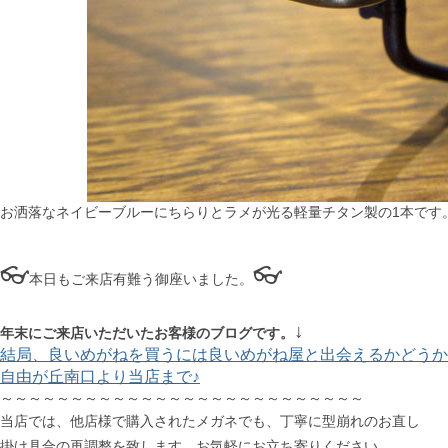
お洒落なネイビーブルーにちらりとラメが光る軽量チタン製の1本です
👓
👓
本日もご来店有難う御座いました。
↓
年末にご来店いただいたお客様のブログです。
結局、良いめがねを買うには良いめがね屋と出会えるかどうか
自由が丘南口より当店まで♪
～～～～～～～～～～～～～～～～～～～～～～～～～～
当店では、他店様で購入されたメガネでも、丁寧に型崩れのお直し
掛け具合の再調整を致します。お気軽にお立ち寄りください。