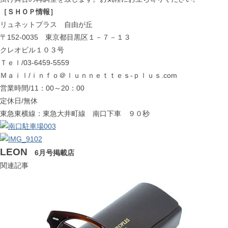
［ＳＨＯＰ情報］
リュネットプラス 自由が丘
〒152-0035 東京都目黒区１－７－１３
クレオビル１０３号
Ｔｅｌ/03-6459-5559
Ｍａｉｌ/ｉｎｆｏ＠ｌｕｎｎｅｔｔｅｓ-ｐｌｕｓ.com
営業時間/11：00～20：00
定休日/無休
東急東横線：東急大井町線 南口下車 ９０秒
LEON
6月号掲載店
関連記事