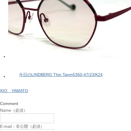
今日のLINDBERG Thin Tanm5350-47/23/K24
KIO YAMATO
Comment
Name（必須）
E-mail：非公開（必須）