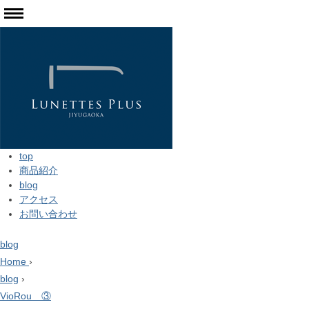
top
商品紹介
blog
アクセス
お問い合わせ
blog
Home
›
blog
›
VioRou ③