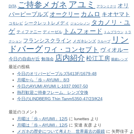
アユミ
ご持参メガネ
オリ
DITA
アランミクリ
カムロ
オークリー
バーピープルズ
キオヤマト
タカノリ・ユ
シークレットレメディ
コモレビ
ジョンレノン
ゲ
トムフォード
ティファニー
ディーゼル
トムブラウン
トラ
リン
フランシスクライン
メガネレンズ
クション
ラループ
ドバーグ
ワイ・コンセプト
ヴィオルー
店内紹介
松江工房
今日の自由が丘
勉強会
眼鏡レンズ
最近の投稿
今日のオリバーピープルズ5413F/1679-48
月曜から「歩～AYUMI」8/3
今日のAYUMI AYUMI L-1037 0907-50
熱烈歓迎ご持参フレーム、レンズ交換
今日のLINDBERG Thin Tanm5350-47/23/K24
最近のコメント
月曜は「歩～AYUMI」12/5
に
lunettes
より
月曜は「歩～AYUMI」12/5
に
安達 友彦
より
メガネの歴史について考えた 世界最古の眼鏡
に
矢野佳子
よ