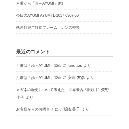
月曜から「歩～AYUMI」8/3
今日のAYUMI AYUMI L-1037 0907-50
熱烈歓迎ご持参フレーム、レンズ交換
最近のコメント
に
lunettes
より
月曜は「歩～AYUMI」12/5
に
安達 友彦
より
月曜は「歩～AYUMI」12/5
に
矢野
メガネの歴史について考えた 世界最古の眼鏡
佳子
より
に
川嶋友美子
より
お客様からのお問合せ