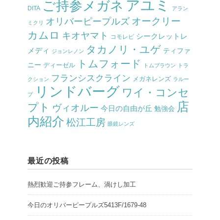
アユミ
ご持参メガネ
DITA
アラン
オークリー
オリバーピープルズ
ミクリ
カムロ
キオヤマト
シークレットレ
コモレビ
タカノリ・ユゲ
メディ
ティファ
ジョンレノン
トムフォード
ニー
ディーゼル
トムブラウン
トラ
フランシスクライン
メガネレンズ
クション
ラルー
リンドバーグ
ワイ・コンセ
プ
店
プト
ヴィオルー
今日の自由が丘
勉強会
内紹介
松江工房
眼鏡レンズ
最近の投稿
熱烈歓迎ご持参フレーム、渦けし加工
今日のオリバーピープルズ5413F/1679-48