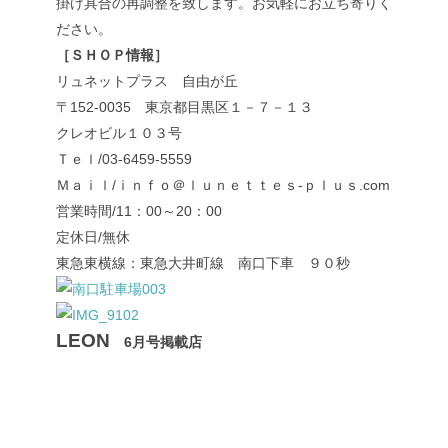
掛け具合の再調整を致します。お気軽にお立ち寄りく
ださい。
［ＳＨＯＰ情報］
リュネットプラス 自由が丘
〒152-0035 東京都目黒区１－７－１３
クレオビル１０３号
Ｔｅｌ/03-6459-5559
Ｍａｉｌ/ｉｎｆｏ＠ｌｕｎｅｔｔｅｓ-ｐｌｕｓ.com
営業時間/11：00～20：00
定休日/無休
東急東横線：東急大井町線 南口下車 ９０秒
LEON
6月号掲載店