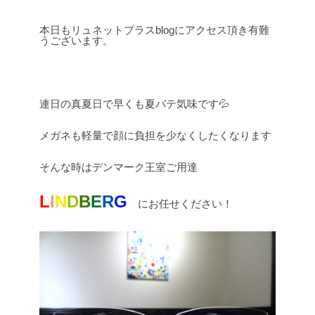
本日もリュネットプラスblogにアクセス頂き有難
うございます。
連日の真夏日で早くも夏バテ気味です💦
メガネも軽量で顔に負担を少なくしたくなります
そんな時はデンマーク王室ご用達
L
I
N
D
B
E
R
G
にお任せください！