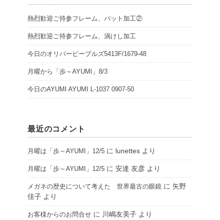
熱烈歓迎ご持参フレーム、パット加工②
熱烈歓迎ご持参フレーム、渦けし加工
今日のオリバーピープルズ5413F/1679-48
月曜から「歩～AYUMI」8/3
今日のAYUMI AYUMI L-1037 0907-50
最近のコメント
に
lunettes
より
月曜は「歩～AYUMI」12/5
に
安達 友彦
より
月曜は「歩～AYUMI」12/5
に
矢野
メガネの歴史について考えた 世界最古の眼鏡
佳子
より
に
川嶋友美子
より
お客様からのお問合せ