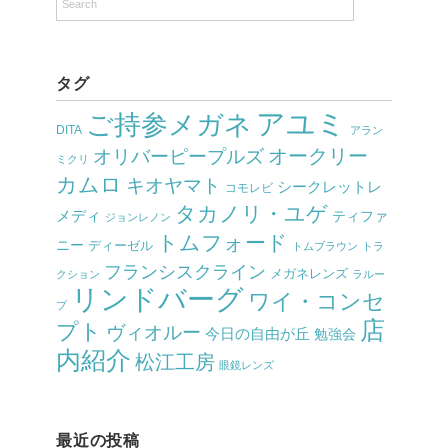
タグ
アユミ
ご持参メガネ
DITA
アラン
オークリー
オリバーピープルズ
ミクリ
カムロ
キオヤマト
シークレットレ
コモレビ
タカノリ・ユゲ
メディ
ティファ
ジョンレノン
トムフォード
ニー
ディーゼル
トムブラウン
トラ
フランシスクライン
メガネレンズ
クション
ラルー
リンドバーグ
ワイ・コンセ
プ
店
プト
ヴィオルー
今日の自由が丘
勉強会
内紹介
松江工房
眼鏡レンズ
最近の投稿