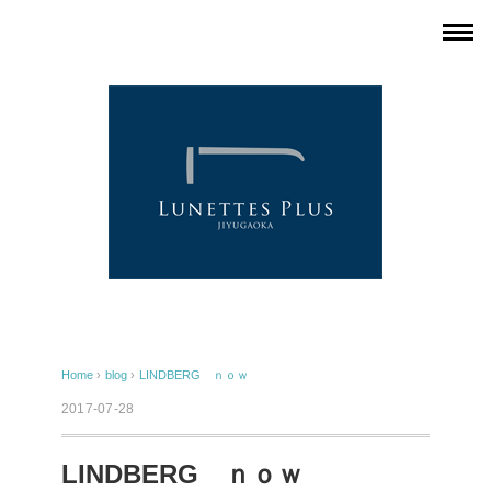
Home
›
blog
›
LINDBERG ｎｏｗ
2017-07-28
LINDBERG ｎｏｗ