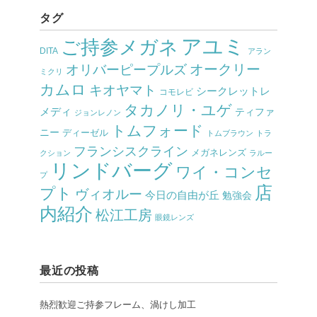
タグ
アユミ
ご持参メガネ
DITA
アラン
オークリー
オリバーピープルズ
ミクリ
カムロ
キオヤマト
シークレットレ
コモレビ
タカノリ・ユゲ
メディ
ティファ
ジョンレノン
トムフォード
ニー
ディーゼル
トムブラウン
トラ
フランシスクライン
メガネレンズ
クション
ラルー
リンドバーグ
ワイ・コンセ
プ
店
プト
ヴィオルー
今日の自由が丘
勉強会
内紹介
松江工房
眼鏡レンズ
最近の投稿
熱烈歓迎ご持参フレーム、渦けし加工