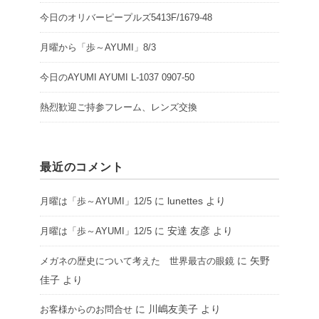
今日のオリバーピープルズ5413F/1679-48
月曜から「歩～AYUMI」8/3
今日のAYUMI AYUMI L-1037 0907-50
熱烈歓迎ご持参フレーム、レンズ交換
最近のコメント
に
lunettes
より
月曜は「歩～AYUMI」12/5
に
安達 友彦
より
月曜は「歩～AYUMI」12/5
に
矢野
メガネの歴史について考えた 世界最古の眼鏡
佳子
より
に
川嶋友美子
より
お客様からのお問合せ