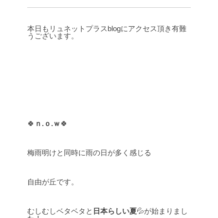
本日もリュネットプラスblogにアクセス頂き有難
うございます。
🍀
ｎ.ｏ.ｗ
🍀
梅雨明けと同時に雨の日が多く感じる
自由が丘です。
むしむしベタベタと
日本らしい夏
💦が始まりまし