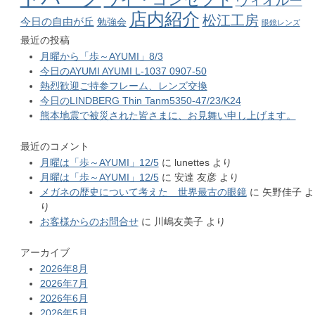
ヴィオルー
店内紹介
松江工房
今日の自由が丘
勉強会
眼鏡レンズ
最近の投稿
月曜から「歩～AYUMI」8/3
今日のAYUMI AYUMI L-1037 0907-50
熱烈歓迎ご持参フレーム、レンズ交換
今日のLINDBERG Thin Tanm5350-47/23/K24
熊本地震で被災された皆さまに、お見舞い申し上げます。
最近のコメント
月曜は「歩～AYUMI」12/5
に
lunettes
より
月曜は「歩～AYUMI」12/5
に
安達 友彦
より
メガネの歴史について考えた 世界最古の眼鏡
に
矢野佳子
よ
り
お客様からのお問合せ
に
川嶋友美子
より
アーカイブ
2026年8月
2026年7月
2026年6月
2026年5月