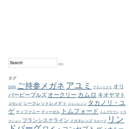
タグ
アユミ
ご持参メガネ
オリ
DITA
アランミクリ
カムロ
オークリー
バーピープルズ
キオヤマト
タカノリ・ユ
シークレットレメディ
コモレビ
ジョンレノン
ゲ
トムフォード
ティファニー
ディーゼル
トムブラウン
トラ
リン
フランシスクライン
メガネレンズ
クション
ラループ
ドバーグ
ワイ・コンセプト