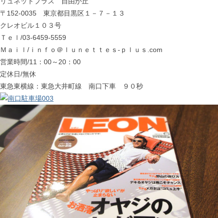
リュネットプラス 自由が丘
〒152-0035 東京都目黒区１－７－１３
クレオビル１０３号
Ｔｅｌ/03-6459-5559
Ｍａｉｌ/ｉｎｆｏ＠ｌｕｎｅｔｔｅｓ-ｐｌｕｓ.com
営業時間/11：00～20：00
定休日/無休
東急東横線：東急大井町線 南口下車 ９０秒