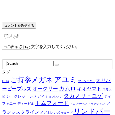
上に表示された文字を入力してください。
タグ
アユミ
ご持参メガネ
オリバ
DITA
アランミクリ
カムロ
オークリー
ーピープルズ
キオヤマト
コモレ
タカノリ・ユゲ
シークレットレメディ
ティ
ビ
ジョンレノン
トムフォード
フ
ファニー
ディーゼル
トラクション
トムブラウン
リンドバー
ランシスクライン
メガネレンズ
ラループ