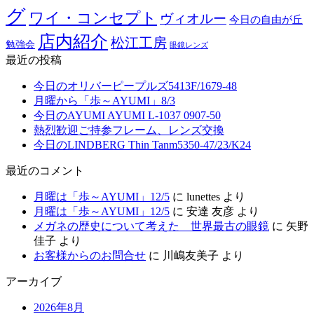
グ
ワイ・コンセプト
ヴィオルー
今日の自由が丘
店内紹介
松江工房
勉強会
眼鏡レンズ
最近の投稿
今日のオリバーピープルズ5413F/1679-48
月曜から「歩～AYUMI」8/3
今日のAYUMI AYUMI L-1037 0907-50
熱烈歓迎ご持参フレーム、レンズ交換
今日のLINDBERG Thin Tanm5350-47/23/K24
最近のコメント
月曜は「歩～AYUMI」12/5
に
lunettes
より
月曜は「歩～AYUMI」12/5
に
安達 友彦
より
メガネの歴史について考えた 世界最古の眼鏡
に
矢野
佳子
より
お客様からのお問合せ
に
川嶋友美子
より
アーカイブ
2026年8月