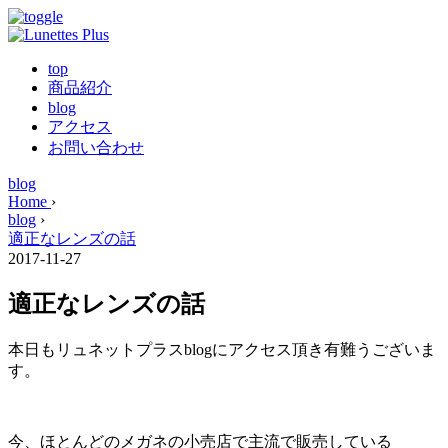
top
商品紹介
blog
アクセス
お問い合わせ
blog
Home
›
blog
›
適正なレンズの話
2017-11-27
適正なレンズの話
本日もリュネットプラスblogにアクセス頂き有難うございま
す。
今、ほとんどのメガネの小売店で主流で販売している