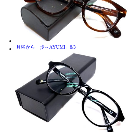
月曜から「歩～AYUMI」8/3