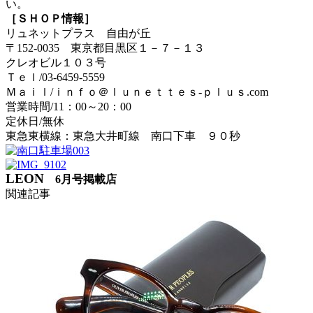
い。
［ＳＨＯＰ情報］
リュネットプラス 自由が丘
〒152-0035 東京都目黒区１－７－１３
クレオビル１０３号
Ｔｅｌ/03-6459-5559
Ｍａｉｌ/ｉｎｆｏ＠ｌｕｎｅｔｔｅｓ-ｐｌｕｓ.com
営業時間/11：00～20：00
定休日/無休
東急東横線：東急大井町線 南口下車 ９０秒
LEON
6月号掲載店
関連記事