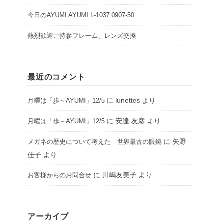
今日のAYUMI AYUMI L-1037 0907-50
熱烈歓迎ご持参フレーム、レンズ交換
最近のコメント
に
lunettes
より
月曜は「歩～AYUMI」12/5
に
安達 友彦
より
月曜は「歩～AYUMI」12/5
に
矢野
メガネの歴史について考えた 世界最古の眼鏡
佳子
より
に
川嶋友美子
より
お客様からのお問合せ
アーカイブ