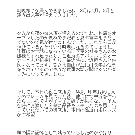
朝晩寒さが緩んできましたね、3月は1月。2月と
違う出来事が増えてきました、
夕方から夜の御来店が増えるのですね、お店をオ
ープンしたのが晩秋でまだ春と夏の営業をまだし
てないので気が付きませんでした、これから日が
伸びてくるとそういう時期になるのでしょうね、
昨夜はお世話になっている理容室の社長さんのお
嬢様とすれ違ったり、ご近所のアパレル店のオー
ナーさんと挨拶したり、最近特にご近所さんと仲
良くなってます、皆さま自由が丘には長年お仕事
をされているので色々な貴重お話が聞けるのが楽
しみになってきました。
そして、本日の夜ご来店の N様、昨年お気に入
りのフレームを見つけた後、他店にて中近を作っ
たらしいのですがイマイチ調子が良くない、そん
な時にお渡した名刺に品番をメモしたのを思い出
していただいての御来店、本日は遠近両用レンズ
がご希望、
頭の隅に記憶として残っていらしたのがやはり