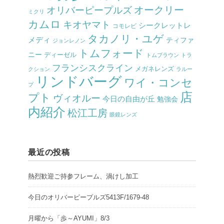
オークリー
オリバーピープルズ
ミクリ
カムロ
キオヤマト
シークレットレ
コモレビ
タカノリ・ユゲ
メディ
ティファ
ジョンレノン
トムフォード
ニー
ディーゼル
トムブラウン
トラ
フランシスクライン
メガネレンズ
クション
ラルー
リンドバーグ
ワイ・コンセ
プ
店
プト
ヴィオルー
今日の自由が丘
勉強会
内紹介
松江工房
眼鏡レンズ
最近の投稿
熱烈歓迎ご持参フレーム、渦けし加工
今日のオリバーピープルズ5413F/1679-48
月曜から「歩～AYUMI」8/3