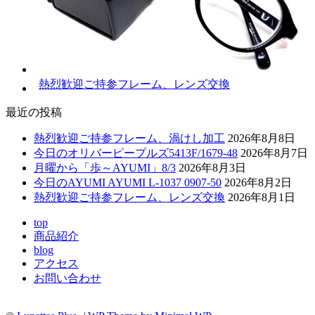
熱烈歓迎ご持参フレーム、レンズ交換
最近の投稿
熱烈歓迎ご持参フレーム、渦けし加工
2026年8月8日
今日のオリバーピープルズ5413F/1679-48
2026年8月7日
月曜から「歩～AYUMI」8/3
2026年8月3日
今日のAYUMI AYUMI L-1037 0907-50
2026年8月2日
熱烈歓迎ご持参フレーム、レンズ交換
2026年8月1日
top
商品紹介
blog
アクセス
お問い合わせ