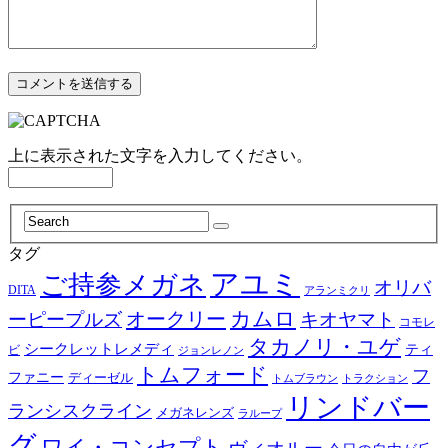
上に表示された文字を入力してください。
タグ
アユミ
ご持参メガネ
オリバ
DITA
アランミクリ
カムロ
オークリー
ーピープルズ
キオヤマト
コモレ
タカノリ・ユゲ
シークレットレメディ
ティ
ビ
ジョンレノン
トムフォード
フ
ファニー
ディーゼル
トラクション
トムブラウン
リンドバー
ランシスクライン
メガネレンズ
ラループ
グ
ワイ・コンセプト