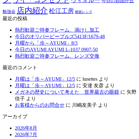
ヴィオルー
今日の自由が丘
店内紹介
松江工房
勉強会
眼鏡レンズ
最近の投稿
熱烈歓迎ご持参フレーム、渦けし加工
今日のオリバーピープルズ5413F/1679-48
月曜から「歩～AYUMI」8/3
今日のAYUMI AYUMI L-1037 0907-50
熱烈歓迎ご持参フレーム、レンズ交換
最近のコメント
月曜は「歩～AYUMI」12/5
に
lunettes
より
月曜は「歩～AYUMI」12/5
に
安達 友彦
より
メガネの歴史について考えた 世界最古の眼鏡
に
矢野
佳子
より
お客様からのお問合せ
に
川嶋友美子
より
アーカイブ
2026年8月
2026年7月