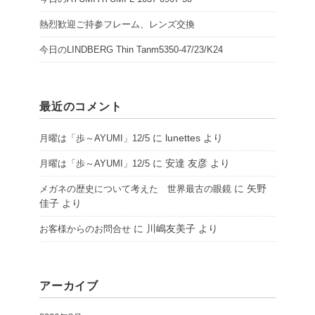
熱烈歓迎ご持参フレーム、レンズ交換
今日のLINDBERG Thin Tanm5350-47/23/K24
最近のコメント
に
lunettes
より
月曜は「歩～AYUMI」12/5
に
安達 友彦
より
月曜は「歩～AYUMI」12/5
に
矢野
メガネの歴史について考えた 世界最古の眼鏡
佳子
より
に
川嶋友美子
より
お客様からのお問合せ
アーカイブ