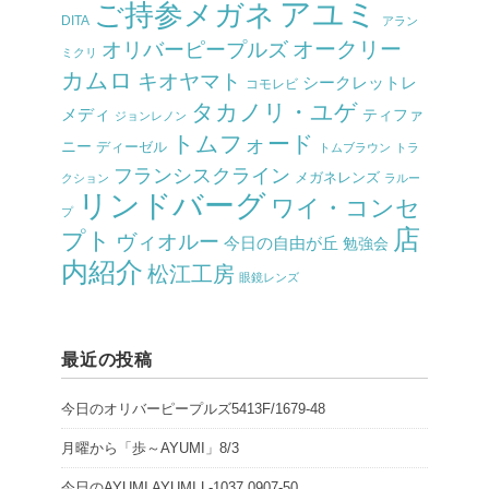
アユミ
ご持参メガネ
DITA
アラン
オークリー
オリバーピープルズ
ミクリ
カムロ
キオヤマト
シークレットレ
コモレビ
タカノリ・ユゲ
メディ
ティファ
ジョンレノン
トムフォード
ニー
ディーゼル
トムブラウン
トラ
フランシスクライン
メガネレンズ
クション
ラルー
リンドバーグ
ワイ・コンセ
プ
店
プト
ヴィオルー
今日の自由が丘
勉強会
内紹介
松江工房
眼鏡レンズ
最近の投稿
今日のオリバーピープルズ5413F/1679-48
月曜から「歩～AYUMI」8/3
今日のAYUMI AYUMI L-1037 0907-50