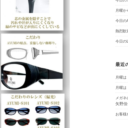
今日のオ
月曜から
今日のAY
熱烈歓
今日のLI
最近
月曜は「
月曜は「
メガネ
矢野佳
お客様