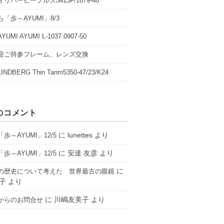
リバーピープルズ5413F/1679-48
「歩～AYUMI」8/3
UMI AYUMI L-1037 0907-50
迎ご持参フレーム、レンズ交換
NDBERG Thin Tanm5350-47/23/K24
のコメント
に
lunettes
より
歩～AYUMI」12/5
に
安達 友彦
より
歩～AYUMI」12/5
に
の歴史について考えた 世界最古の眼鏡
子
より
に
川嶋友美子
より
からのお問合せ