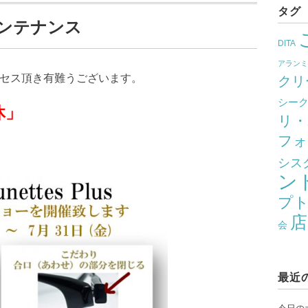
タグ
メンテナンス
DITA
アラン
クセス頂き有難うございます。
クリ
シー
」
リ・
フォ
シス
ン
プ
店
会
最近