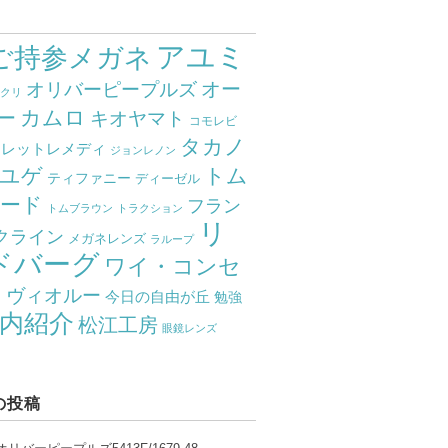
アユミ
ご持参メガネ
オー
オリバーピープルズ
ミクリ
カムロ
ー
キオヤマト
コモレビ
タカノ
クレットレメディ
ジョンレノン
ユゲ
トム
ティファニー
ディーゼル
ード
フラン
トムブラウン
トラクション
リ
クライン
メガネレンズ
ラループ
ドバーグ
ワイ・コンセ
ト
ヴィオルー
今日の自由が丘
勉強
内紹介
松江工房
眼鏡レンズ
の投稿