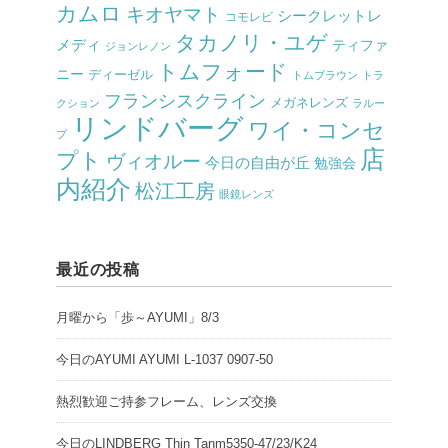
カムロ
キオヤマト
シークレットレ
コモレビ
タカノリ・ユゲ
メディ
ティファ
ジョンレノン
トムフォード
ニー
ディーゼル
トムブラウン
トラ
フランシスクライン
メガネレンズ
クション
ラルー
リンドバーグ
ワイ・コンセ
プ
店
プト
ヴィオルー
今日の自由が丘
勉強会
内紹介
松江工房
眼鏡レンズ
最近の投稿
月曜から「歩～AYUMI」8/3
今日のAYUMI AYUMI L-1037 0907-50
熱烈歓迎ご持参フレーム、レンズ交換
今日のLINDBERG Thin Tanm5350-47/23/K24