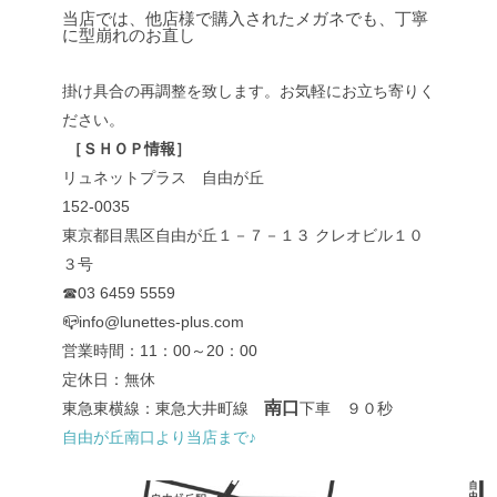
当店では、他店様で購入されたメガネでも、丁寧
に型崩れのお直し
掛け具合の再調整を致します。お気軽にお立ち寄りく
ださい。
［ＳＨＯＰ情報］
リュネットプラス 自由が丘
152-0035
東京都目黒区自由が丘１－７－１３ クレオビル１０
３号
☎03 6459 5559
📪info@lunettes-plus.com
営業時間：11：00～20：00
定休日：無休
南口
東急東横線：東急大井町線
下車 ９０秒
自由が丘南口より当店まで♪