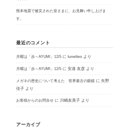
熊本地震で被災された皆さまに、お見舞い申し上げま
す。
最近のコメント
に
lunettes
より
月曜は「歩～AYUMI」12/5
に
安達 友彦
より
月曜は「歩～AYUMI」12/5
に
矢野
メガネの歴史について考えた 世界最古の眼鏡
佳子
より
に
川嶋友美子
より
お客様からのお問合せ
アーカイブ