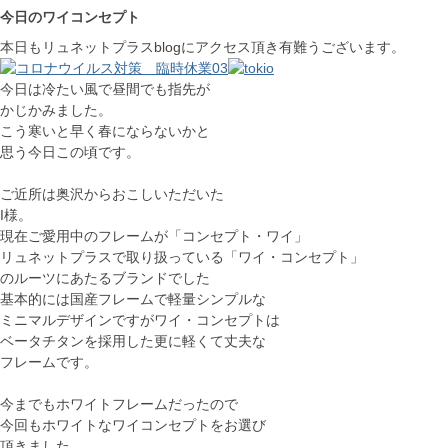
今日のワイコンセプト
本日もリュネットプラスblogにアクセス頂き有難うございます。
今日は冷たい風で昼間でも指先が
かじかみました。
こう寒いと早く春にならないかと
思う今日この頃です。
ご近所は奥沢からおこしいただいた
I様。
現在ご愛用中のフレームが「コンセプト・ワイ」
リュネットプラスで取り扱っている「ワイ・コンセプト」
のルーツにあたるブランドでした
基本的には国産フレームで軽量シンプルな
ミニマルデザインですがワイ・コンセプトは
ベータチタンを採用した更に軽くて丈夫な
フレームです。
今までもホワイトフレームだったので
今回もホワイトなワイコンセプトをお選び
頂きました。