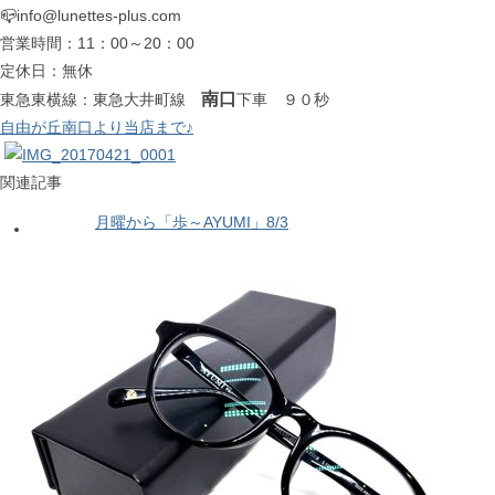
📪info@lunettes-plus.com
営業時間：11：00～20：00
定休日：無休
南口
東急東横線：東急大井町線
下車 ９０秒
自由が丘南口より当店まで♪
関連記事
月曜から「歩～AYUMI」8/3