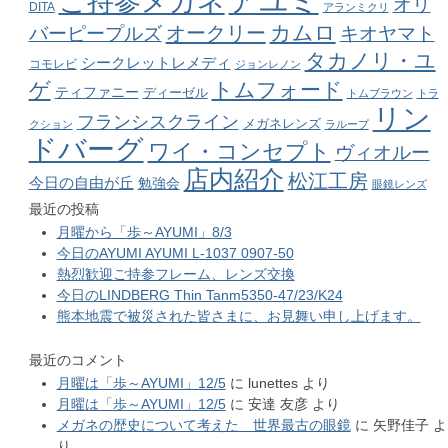
アユミ
ご持参メガネ
オリ
DITA
アランミクリ
カムロ
オークリー
バーピープルズ
キオヤマト
タカノリ・ユ
シークレットレメディ
コモレビ
ジョンレノン
ゲ
トムフォード
ティファニー
ディーゼル
トムブラウン
トラ
リン
フランシスクライン
メガネレンズ
クション
ラループ
ドバーグ
ワイ・コンセプト
ヴィオルー
店内紹介
松江工房
今日の自由が丘
勉強会
眼鏡レンズ
最近の投稿
月曜から「歩～AYUMI」8/3
今日のAYUMI AYUMI L-1037 0907-50
熱烈歓迎ご持参フレーム、レンズ交換
今日のLINDBERG Thin Tanm5350-47/23/K24
熊本地震で被災された皆さまに、お見舞い申し上げます。
最近のコメント
月曜は「歩～AYUMI」12/5
に
lunettes
より
月曜は「歩～AYUMI」12/5
に
安達 友彦
より
メガネの歴史について考えた 世界最古の眼鏡
に
矢野佳子
よ
り