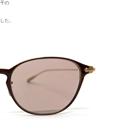
干の
した。