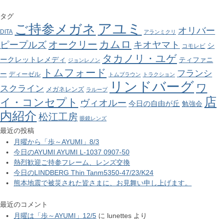
タグ
アユミ
ご持参メガネ
オリバー
DITA
アランミクリ
カムロ
オークリー
ピープルズ
キオヤマト
シ
コモレビ
タカノリ・ユゲ
ークレットレメディ
ティファニ
ジョンレノン
トムフォード
フランシ
ー
ディーゼル
トムブラウン
トラクション
リンドバーグ
ワ
スクライン
メガネレンズ
ラループ
店
イ・コンセプト
ヴィオルー
今日の自由が丘
勉強会
内紹介
松江工房
眼鏡レンズ
最近の投稿
月曜から「歩～AYUMI」8/3
今日のAYUMI AYUMI L-1037 0907-50
熱烈歓迎ご持参フレーム、レンズ交換
今日のLINDBERG Thin Tanm5350-47/23/K24
熊本地震で被災された皆さまに、お見舞い申し上げます。
最近のコメント
月曜は「歩～AYUMI」12/5
に
lunettes
より