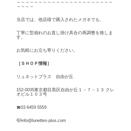
～～～～～～～～～～～～～～～～～～～～～～
～～～～
当店では、他店様で購入されたメガネでも、
丁寧に型崩れのお直し掛け具合の再調整を致しま
す。
お気軽にお立ち寄りください。
［ＳＨＯＰ情報］
リュネットプラス 自由が丘
152-0035東京都目黒区自由が丘１－７－１３ クレ
オビル１０３号
☎03 6459 5559
📪info@lunettes-plus.com