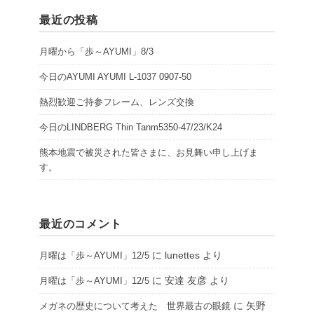
最近の投稿
月曜から「歩～AYUMI」8/3
今日のAYUMI AYUMI L-1037 0907-50
熱烈歓迎ご持参フレーム、レンズ交換
今日のLINDBERG Thin Tanm5350-47/23/K24
熊本地震で被災された皆さまに、お見舞い申し上げま
す。
最近のコメント
に
lunettes
より
月曜は「歩～AYUMI」12/5
に
安達 友彦
より
月曜は「歩～AYUMI」12/5
に
矢野
メガネの歴史について考えた 世界最古の眼鏡