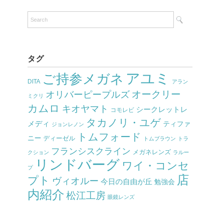
タグ
アユミ
ご持参メガネ
DITA
アラン
オークリー
オリバーピープルズ
ミクリ
カムロ
キオヤマト
シークレットレ
コモレビ
タカノリ・ユゲ
メディ
ティファ
ジョンレノン
トムフォード
ニー
ディーゼル
トムブラウン
トラ
フランシスクライン
メガネレンズ
クション
ラルー
リンドバーグ
ワイ・コンセ
プ
店
プト
ヴィオルー
今日の自由が丘
勉強会
内紹介
松江工房
眼鏡レンズ