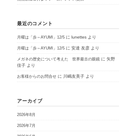
最近のコメント
に
lunettes
より
月曜は「歩～AYUMI」12/5
に
安達 友彦
より
月曜は「歩～AYUMI」12/5
に
矢野
メガネの歴史について考えた 世界最古の眼鏡
佳子
より
に
川嶋友美子
より
お客様からのお問合せ
アーカイブ
2026年8月
2026年7月