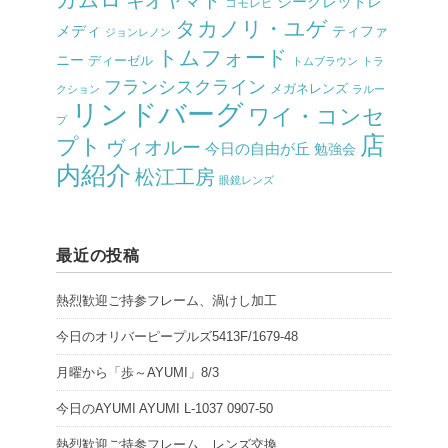
キオヤマト
シークレットレ
コモレビ
タカノリ・ユゲ
メディ
ティファ
ジョンレノン
トムフォード
ニー
ディーゼル
トムブラウン
トラ
フランシスクライン
メガネレンズ
クション
ラルー
リンドバーグ
ワイ・コンセ
プ
店
プト
ヴィオルー
今日の自由が丘
勉強会
内紹介
松江工房
眼鏡レンズ
最近の投稿
熱烈歓迎ご持参フレーム、渦けし加工
今日のオリバーピープルズ5413F/1679-48
月曜から「歩～AYUMI」8/3
今日のAYUMI AYUMI L-1037 0907-50
熱烈歓迎ご持参フレーム、レンズ交換