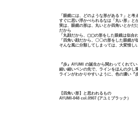
「眼鏡には、どのような形がある？」と考
すぐに思い浮かべられるなは「丸い形」と
実は、眼鏡の形は、丸いとか四角いとかだ
だから
「丸顔だから、▢▢の形をした眼鏡は似合
「四角い顔だから、〇〇の形をした眼鏡が
そんな風に分類してしまっては、大変惜し
『歩』AYUMI の誕生から関わってくれて
細い細いペンの先で、ラインをほんの少し
ラインがわかりやすいように、色の濃い『歩』
【四角い形】と思われるもの
AYUMI-048 col.0907 (アユミブラック）