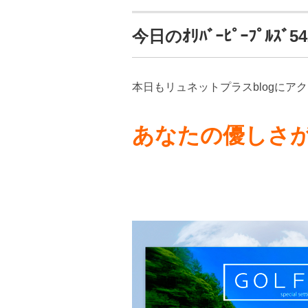
今日のｵﾘﾊﾞｰﾋﾟｰﾌﾟﾙｽﾞ54
本日もリュネットプラスblogにア
あなたの優しさ