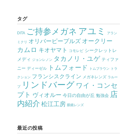
タグ
アユミ
ご持参メガネ
DITA
アラン
オークリー
オリバーピープルズ
ミクリ
カムロ
キオヤマト
シークレットレ
コモレビ
タカノリ・ユゲ
メディ
ティファ
ジョンレノン
トムフォード
ニー
ディーゼル
トムブラウン
トラ
フランシスクライン
メガネレンズ
クション
ラルー
リンドバーグ
ワイ・コンセ
プ
店
プト
ヴィオルー
今日の自由が丘
勉強会
内紹介
松江工房
眼鏡レンズ
最近の投稿