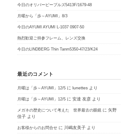
今日のオリバーピープルズ5413F/1679-48
月曜から「歩～AYUMI」8/3
今日のAYUMI AYUMI L-1037 0907-50
熱烈歓迎ご持参フレーム、レンズ交換
今日のLINDBERG Thin Tanm5350-47/23/K24
最近のコメント
に
lunettes
より
月曜は「歩～AYUMI」12/5
に
安達 友彦
より
月曜は「歩～AYUMI」12/5
に
矢野
メガネの歴史について考えた 世界最古の眼鏡
佳子
より
に
川嶋友美子
より
お客様からのお問合せ