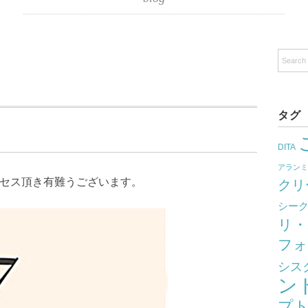
タグ
DITA
アラン
クセス頂き有難うございます。
クリ
シー
リ・
フォ
シス
ン
プ