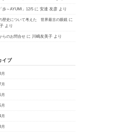
に
安達 友彦
より
歩～AYUMI」12/5
に
の歴史について考えた 世界最古の眼鏡
子
より
に
川嶋友美子
より
からのお問合せ
カイブ
8月
7月
6月
5月
4月
3月