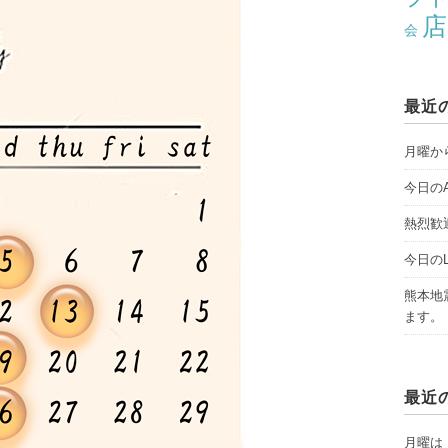
店
会
最近
月曜から
今日のAY
熱烈歓
今日のLI
熊本地
ます。
最近
月曜は「