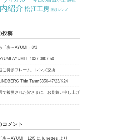
勉強
内紹介
松江工房
眼鏡レンズ
の投稿
「歩～AYUMI」8/3
UMI AYUMI L-1037 0907-50
迎ご持参フレーム、レンズ交換
NDBERG Thin Tanm5350-47/23/K24
震で被災された皆さまに、お見舞い申し上げ
のコメント
に
lunettes
より
歩～AYUMI」12/5