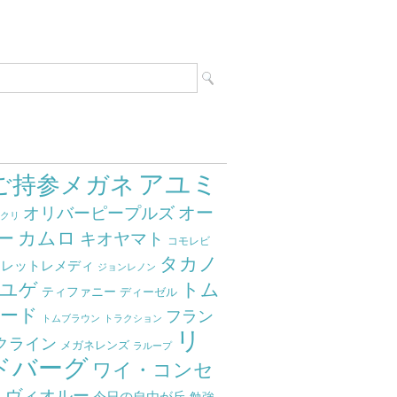
アユミ
ご持参メガネ
オー
オリバーピープルズ
ミクリ
カムロ
ー
キオヤマト
コモレビ
タカノ
クレットレメディ
ジョンレノン
ユゲ
トム
ティファニー
ディーゼル
ード
フラン
トムブラウン
トラクション
リ
クライン
メガネレンズ
ラループ
ドバーグ
ワイ・コンセ
ト
ヴィオルー
今日の自由が丘